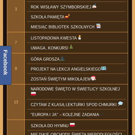
ROK WISŁAWY SZYMBORSKIEJ
3
SZKOŁA PAMIĘTA
MIESIĄC BIBLIOTEK SZKOLNYCH
LISTOPADOWA KWESTA
7
UWAGA, KONKURS!
Facebook
GÓRA GROSZA
9
PROJEKT NA LEKCJI ANGIELSKIEGO
ZOSTAŃ ŚWIĘTYM MIKOŁAJEM
NARODOWE ŚWIĘTO W ŚWIETLICY SZKOLNEJ
13
CZYTAM Z KLASĄ LEKTURKI SPOD CHMURKI
"EUROPA I JA" – KOLEJNE ZADANIA
SZKOŁA DO HYMNU
MIEJSKIE OBCHODY ŚWIĘTA NIEPODLEGŁOŚCI