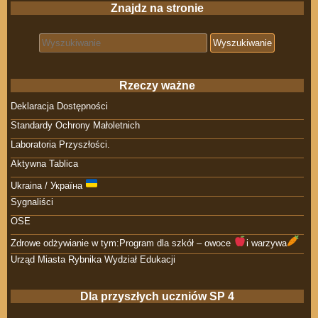
Znajdz na stronie
Search for:
Rzeczy ważne
Deklaracja Dostępności
Standardy Ochrony Małoletnich
Laboratoria Przyszłości.
Aktywna Tablica
Ukraina / Україна
Sygnaliści
OSE
Zdrowe odżywianie w tym:Program dla szkół – owoce
i warzywa
Urząd Miasta Rybnika Wydział Edukacji
Dla przyszłych uczniów SP 4