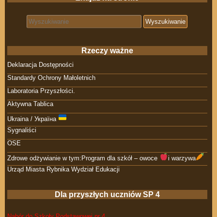
Search for:
Rzeczy ważne
Deklaracja Dostępności
Standardy Ochrony Małoletnich
Laboratoria Przyszłości.
Aktywna Tablica
Ukraina / Україна
Sygnaliści
OSE
Zdrowe odżywianie w tym:Program dla szkół – owoce
i warzywa
Urząd Miasta Rybnika Wydział Edukacji
Dla przyszłych uczniów SP 4
Nabór do Szkoły Podstawowej nr 4