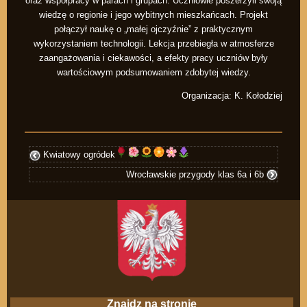
oraz współpracy w parach i grupach. Uczniowie poszerzyli swoją
wiedzę o regionie i jego wybitnych mieszkańcach. Projekt
połączył naukę o „małej ojczyźnie” z praktycznym
wykorzystaniem technologii. Lekcja przebiegła w atmosferze
zaangażowania i ciekawości, a efekty pracy uczniów były
wartościowym podsumowaniem zdobytej wiedzy.
Organizacja: K. Kołodziej
Kwiatowy ogródek
Wrocławskie przygody klas 6a i 6b
Znajdz na stronie