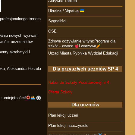
Aktywna Tablica
Ukraina / Україна
rofesjonalnego trenera
Sygnaliści
OSE
owaniu nowych wyzwań.
Zdrowe odżywianie w tym:Program dla
iwości uczestników.
szkół – owoce
i warzywa
enty akrobatyki i
Urząd Miasta Rybnika Wydział Edukacji
Dla przyszłych uczniów SP 4
ka, Aleksandra Horzela
Nabór do Szkoły Podstawowej nr 4
Oferta Szkoły
e umiejętności!
Dla uczniów
Plan lekcji uczeń
Plan lekcji nauczyciele