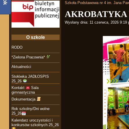
Szkoła Podstawowa nr 4 im. Jana Paw
AKROBATYKA 
Wysłany dnia:
11 czerwca, 2026 9:19
O szkole
RODO
*Zielona Pracownia*
Aktualności
Stołówka JADŁOSPIS
25_26
Kontakt
Sala
gimnastyczna
Dokumentacja
Rok szkolny/Dni wolne
25_26
Kalendarz uroczystości i
konkursów szkolnych 25_26