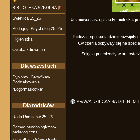
BIBLIOTEKA SZKOLNA
Świetlica 25_26
Uczniowie naszej szkoły mieli okazję
Pedagog_Psycholog 25_26
Podczas spotkania dzieci rozwijały
Higienistka
Ćwiczenia odbywały się na specja
Opieka zdrowotna.
Zajęcia przebiegały w atmosfer
Dla wszystkich
Dyplomy. Certyfikaty.
Podziękowania.
*Logo/maskotka*
PRAWA DZIECKA NA DZIEŃ DZ
Dla rodziców
Rada Rodziców 25_26
Pomoc psychologiczno-
pedagogiczna.
Konsultacje Wywiadówki