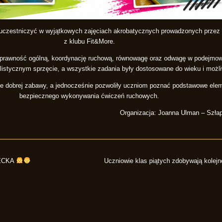
 uczestniczyć w wyjątkowych zajęciach akrobatycznych prowadzonych przez p
z klubu Fit&More.
 sprawność ogólną, koordynację ruchową, równowagę oraz odwagę w podejm
listycznym sprzęcie, a wszystkie zadania były dostosowane do wieku i możl
ze dobrej zabawy, a jednocześnie pozwoliły uczniom poznać podstawowe elem
bezpiecznego wykonywania ćwiczeń ruchowych.
Organizacja: Joanna Ulman – Szłap
IECKA
Uczniowie klas piątych zdobywają kolejn