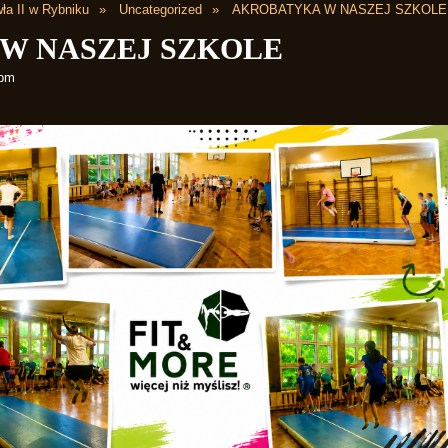
ła II w Rybniku
Uncategorized
AKROBATYKA W NASZEJ SZKOLE
W NASZEJ SZKOLE
 pm