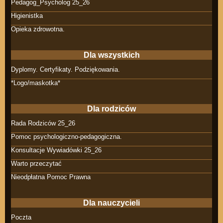
Pedagog_Psycholog 25_26
Higienistka
Opieka zdrowotna.
Dla wszystkich
Dyplomy. Certyfikaty. Podziękowania.
*Logo/maskotka*
Dla rodziców
Rada Rodziców 25_26
Pomoc psychologiczno-pedagogiczna.
Konsultacje Wywiadówki 25_26
Warto przeczytać
Nieodpłatna Pomoc Prawna
Dla nauczycieli
Poczta