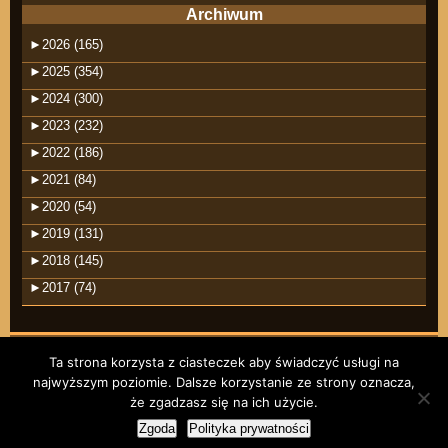
Archiwum
►
2026 (165)
►
2025 (354)
►
2024 (300)
►
2023 (232)
►
2022 (186)
►
2021 (84)
►
2020 (54)
►
2019 (131)
►
2018 (145)
►
2017 (74)
Ta strona korzysta z ciasteczek aby świadczyć usługi na
najwyższym poziomie. Dalsze korzystanie ze strony oznacza,
©2026 raindrops
że zgadzasz się na ich użycie.
Wpisy RSS
Komentarze RSS
Zgoda
Polityka prywatności
Motyw Raindrops
RODO