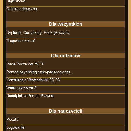
Higienistka
Opieka zdrowotna.
Dla wszystkich
Dyplomy. Certyfikaty. Podziękowania.
*Logo/maskotka*
Dla rodziców
Rada Rodziców 25_26
Pomoc psychologiczno-pedagogiczna.
Konsultacje Wywiadówki 25_26
Warto przeczytać
Nieodpłatna Pomoc Prawna
Dla nauczycieli
Poczta
Logowanie