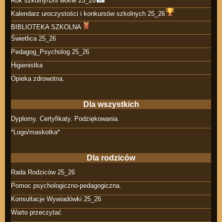
Rok szkolny/Dni wolne 25_26
Kalendarz uroczystości i konkursów szkolnych 25_26
BIBLIOTEKA SZKOLNA
Świetlica 25_26
Pedagog_Psycholog 25_26
Higienistka
Opieka zdrowotna.
Dla wszystkich
Dyplomy. Certyfikaty. Podziękowania.
*Logo/maskotka*
Dla rodziców
Rada Rodziców 25_26
Pomoc psychologiczno-pedagogiczna.
Konsultacje Wywiadówki 25_26
Warto przeczytać