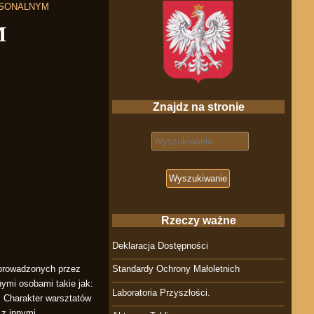
RSONALNYM
M
Znajdz na stronie
Search for:
Rzeczy ważne
Deklaracja Dostępności
 prowadzonych przez
Standardy Ochrony Małoletnich
nymi osobami takie jak:
Laboratoria Przyszłości.
. Charakter warsztatów
 z innymi.