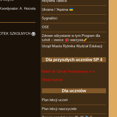
Aktywna Tablica
Koordynator: A. Horzela
Ukraina / Україна
Sygnaliści
OSE
IOTEK SZKOLNYCH
Zdrowe odżywianie w tym:Program dla
szkół – owoce
i warzywa
Urząd Miasta Rybnika Wydział Edukacji
Dla przyszłych uczniów SP 4
Nabór do Szkoły Podstawowej nr 4
Oferta Szkoły
Dla uczniów
Plan lekcji uczeń
Plan lekcji nauczyciele