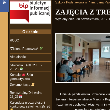
Szkoła Podstawowa nr 4 im. Jana Paw
ZAJĘCIA Z T
Wysłany dnia:
30 października, 2017 
O szkole
RODO
*Zielona Pracownia*
Aktualności
Stołówka JADŁOSPIS
25_26
Kontakt
Sala
gimnastyczna
Dokumentacja
Rok szkolny/Dni wolne
Dnia 26 października uczniowie kl
25_26
trenera interpersonalnego Marcina Ko
Kalendarz uroczystości i
rozumienie zachowań własnych i inny
konkursów szkolnych 25_26
pozwalał uczestnikom pr