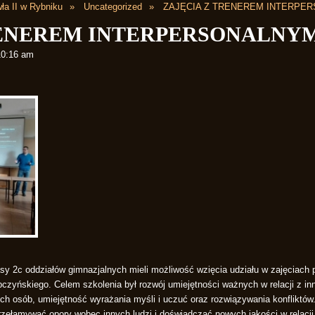
ła II w Rybniku
Uncategorized
ZAJĘCIA Z TRENEREM INTERPE
RENEREM INTERPERSONALNY
10:16 am
asy 2c oddziałów gimnazjalnych mieli możliwość wzięcia udziału w zajęciach
pczyńskiego. Celem szkolenia był rozwój umiejętności ważnych w relacji z in
ch osób, umiejętność wyrażania myśli i uczuć oraz rozwiązywania konfliktów
zełamywać opory wobec innych ludzi i doświadczać nowych jakości w relacji