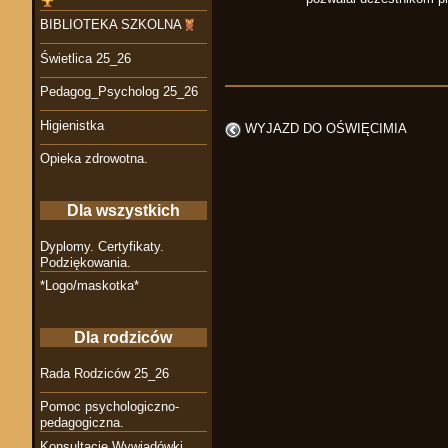
BIBLIOTEKA SZKOLNA
Świetlica 25_26
Pedagog_Psycholog 25_26
Higienistka
WYJAZD DO OŚWIĘCIMIA
Opieka zdrowotna.
Dla wszystkich
Dyplomy. Certyfikaty.
Podziękowania.
*Logo/maskotka*
Dla rodziców
Rada Rodziców 25_26
Pomoc psychologiczno-
pedagogiczna.
Konsultacje Wywiadówki