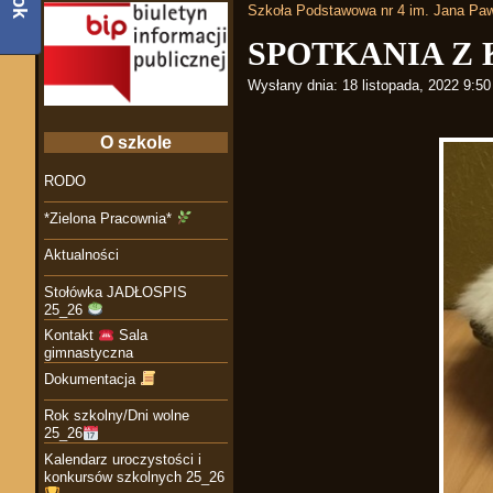
Szkoła Podstawowa nr 4 im. Jana Paw
SPOTKANIA Z
Wysłany dnia:
18 listopada, 2022 9:5
O szkole
RODO
*Zielona Pracownia*
Aktualności
Stołówka JADŁOSPIS
25_26
Kontakt
Sala
gimnastyczna
Dokumentacja
Rok szkolny/Dni wolne
25_26
Kalendarz uroczystości i
konkursów szkolnych 25_26