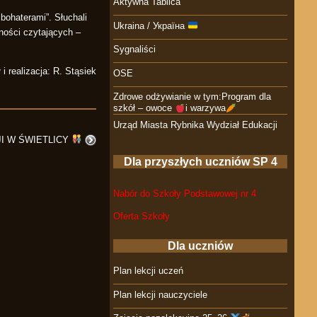
Aktywna Tablica
bohaterami”. Słuchali
Ukraina / Україна
ności czytających –
Sygnaliści
i realizacja: R. Stąsiek
OSE
Zdrowe odżywianie w tym:Program dla
szkół – owoce
i warzywa
Urząd Miasta Rybnika Wydział Edukacji
I W ŚWIETLICY
Dla przyszłych uczniów SP 4
Nabór do Szkoły Podstawowej nr 4
Oferta Szkoły
Dla uczniów
Plan lekcji uczeń
Plan lekcji nauczyciele