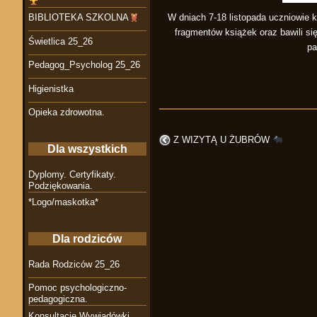
W dniach 7-18 listopada uczniowie k
BIBLIOTEKA SZKOLNA
fragmentów książek oraz bawili si
Świetlica 25_26
pa
Pedagog_Psycholog 25_26
Higienistka
Opieka zdrowotna.
Z WIZYTĄ U ŻUBRÓW
Dla wszystkich
Dyplomy. Certyfikaty.
Podziękowania.
*Logo/maskotka*
Dla rodziców
Rada Rodziców 25_26
Pomoc psychologiczno-
pedagogiczna.
Konsultacje Wywiadówki