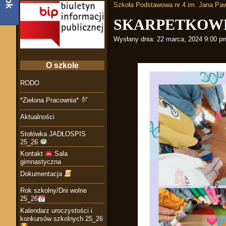
Szkoła Podstawowa nr 4 im. Jana Paw
SKARPETKOW
Wysłany dnia:
22 marca, 2024 9:00 p
O szkole
RODO
*Zielona Pracownia*
Aktualności
Stołówka JADŁOSPIS
25_26
Kontakt
Sala
gimnastyczna
Dokumentacja
Rok szkolny/Dni wolne
25_26
Kalendarz uroczystości i
konkursów szkolnych 25_26