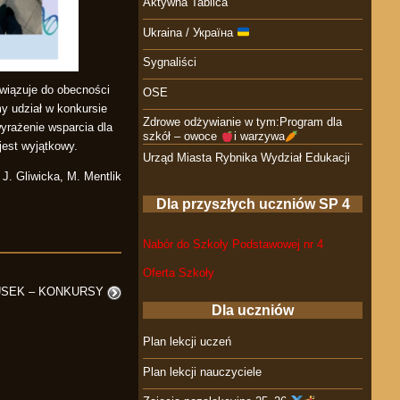
Aktywna Tablica
Ukraina / Україна
Sygnaliści
wiązuje do obecności
OSE
y udział w konkursie
Zdrowe odżywianie w tym:Program dla
wyrażenie wsparcia dla
szkół – owoce
i warzywa
jest wyjątkowy.
Urząd Miasta Rybnika Wydział Edukacji
 J. Gliwicka, M. Mentlik
Dla przyszłych uczniów SP 4
Nabór do Szkoły Podstawowej nr 4
Oferta Szkoły
USEK – KONKURSY
Dla uczniów
Plan lekcji uczeń
Plan lekcji nauczyciele