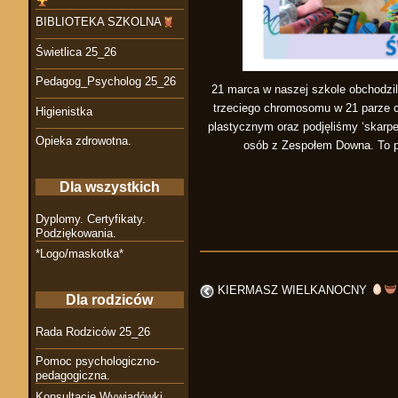
BIBLIOTEKA SZKOLNA
Świetlica 25_26
Pedagog_Psycholog 25_26
21 marca w naszej szkole obchodzi
trzeciego chromosomu w 21 parze 
Higienistka
plastycznym oraz podjęliśmy ‘skarpe
Opieka zdrowotna.
osób z Zespołem Downa. To pi
Dla wszystkich
Dyplomy. Certyfikaty.
Podziękowania.
*Logo/maskotka*
KIERMASZ WIELKANOCNY
Dla rodziców
Rada Rodziców 25_26
Pomoc psychologiczno-
pedagogiczna.
Konsultacje Wywiadówki