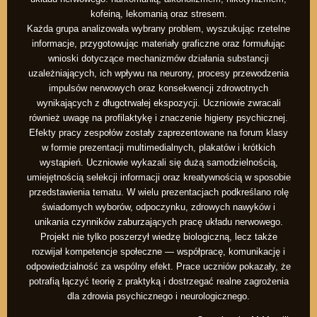
kofeiną, lekomanią oraz stresem.
Każda grupa analizowała wybrany problem, wyszukując rzetelne
informacje, przygotowując materiały graficzne oraz formułując
wnioski dotyczące mechanizmów działania substancji
uzależniających, ich wpływu na neurony, procesy przewodzenia
impulsów nerwowych oraz konsekwencji zdrowotnych
wynikających z długotrwałej ekspozycji. Uczniowie zwracali
również uwagę na profilaktykę i znaczenie higieny psychicznej.
Efekty pracy zespołów zostały zaprezentowane na forum klasy
w formie prezentacji multimedialnych, plakatów i krótkich
wystąpień. Uczniowie wykazali się dużą samodzielnością,
umiejętnością selekcji informacji oraz kreatywnością w sposobie
przedstawienia tematu. W wielu prezentacjach podkreślano rolę
świadomych wyborów, odpoczynku, zdrowych nawyków i
unikania czynników zaburzających pracę układu nerwowego.
Projekt nie tylko poszerzył wiedzę biologiczną, lecz także
rozwijał kompetencje społeczne — współpracę, komunikację i
odpowiedzialność za wspólny efekt. Prace uczniów pokazały, że
potrafią łączyć teorię z praktyką i dostrzegać realne zagrożenia
dla zdrowia psychicznego i neurologicznego.