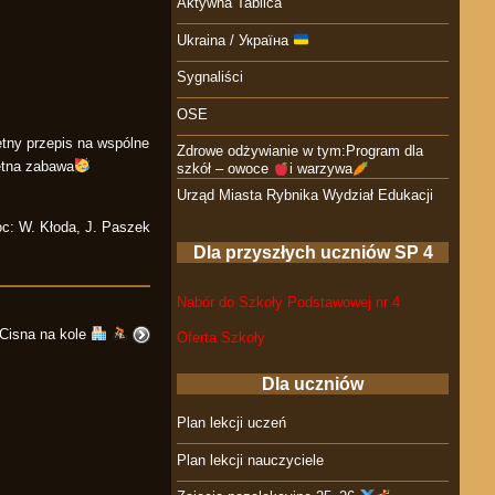
Aktywna Tablica
Ukraina / Україна
Sygnaliści
OSE
tny przepis na wspólne
Zdrowe odżywianie w tym:Program dla
tna zabawa
szkół – owoce
i warzywa
Urząd Miasta Rybnika Wydział Edukacji
c: W. Kłoda, J. Paszek
Dla przyszłych uczniów SP 4
Nabór do Szkoły Podstawowej nr 4
Cisna na kole
Oferta Szkoły
Dla uczniów
Plan lekcji uczeń
Plan lekcji nauczyciele