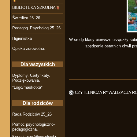
BIBLIOTEKA SZKOLNA
Świetlica 25_26
Pedagog_Psycholog 25_26
Higienistka
W środę klasy pierwsze urządziły sobi
spędzenie ostatnich chwil p
Opieka zdrowotna.
Dla wszystkich
Dyplomy. Certyfikaty.
Podziękowania.
*Logo/maskotka*
CZYTELNICZA RYWALIZACJA R
Dla rodziców
Rada Rodziców 25_26
Pomoc psychologiczno-
pedagogiczna.
Konsultacje Wywiadówki