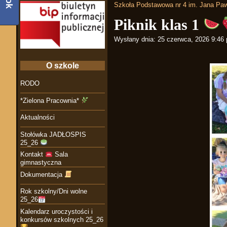
Szkoła Podstawowa nr 4 im. Jana Paw
Piknik klas 1
Wysłany dnia:
25 czerwca, 2026 9:46
O szkole
RODO
*Zielona Pracownia*
Aktualności
Stołówka JADŁOSPIS
25_26
Kontakt
Sala
gimnastyczna
Dokumentacja
Rok szkolny/Dni wolne
25_26
Kalendarz uroczystości i
konkursów szkolnych 25_26