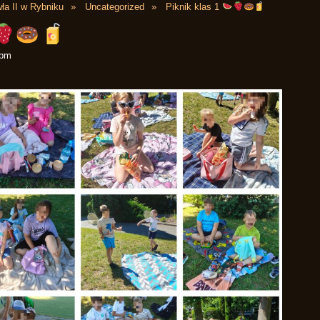
ła II w Rybniku
Uncategorized
Piknik klas 1
 pm