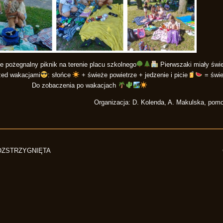
e pożegnalny piknik na terenie placu szkolnego
Pierwszaki miały świe
rzed wakacjami
: słońce
+ świeże powietrze + jedzenie i picie
= świe
Do zobaczenia po wakacjach
Organizacja: D. Kolenda, A. Makulska, pomo
OZSTRZYGNIĘTA