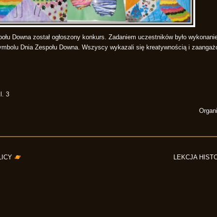
łu Downa został ogłoszony konkurs. Zadaniem uczestników było wykonanie
symbolu Dnia Zespołu Downa. Wszyscy wykazali się kreatywnością i zaanga
l. 3
Organi
LICY
LEKCJA HIST