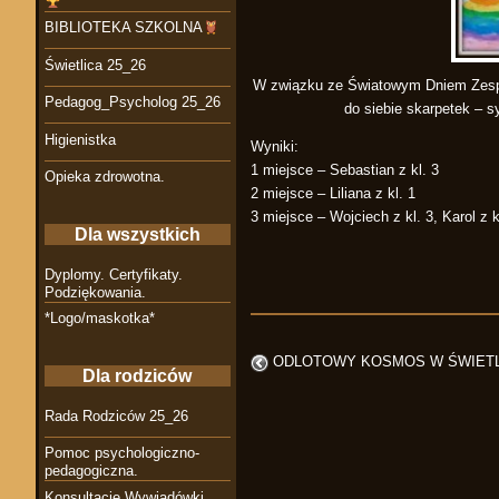
BIBLIOTEKA SZKOLNA
Świetlica 25_26
W związku ze Światowym Dniem Zespo
Pedagog_Psycholog 25_26
do siebie skarpetek – 
Higienistka
Wyniki:
1 miejsce – Sebastian z kl. 3
Opieka zdrowotna.
2 miejsce – Liliana z kl. 1
3 miejsce – Wojciech z kl. 3, Karol z k
Dla wszystkich
Dyplomy. Certyfikaty.
Podziękowania.
*Logo/maskotka*
ODLOTOWY KOSMOS W ŚWIET
Dla rodziców
Rada Rodziców 25_26
Pomoc psychologiczno-
pedagogiczna.
Konsultacje Wywiadówki