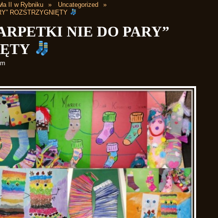
ła II w Rybniku
Uncategorized
RY” ROZSTRZYGNIĘTY
RPETKI NIE DO PARY”
IĘTY
am