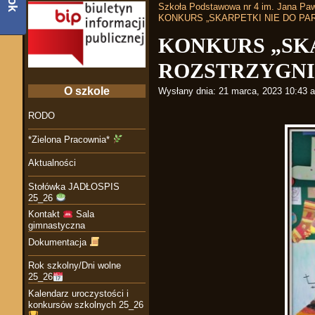
Szkoła Podstawowa nr 4 im. Jana Paw
KONKURS „SKARPETKI NIE DO PA
KONKURS „SKA
ROZSTRZYGN
O szkole
Wysłany dnia:
21 marca, 2023 10:43 
RODO
*Zielona Pracownia*
Aktualności
Stołówka JADŁOSPIS
25_26
Kontakt
Sala
gimnastyczna
Dokumentacja
Rok szkolny/Dni wolne
25_26
Kalendarz uroczystości i
konkursów szkolnych 25_26