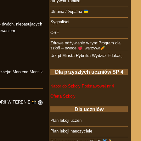
Aktywna Tablica
Ukraina / Україна
Sygnaliści
 dwóch, niepasujących
żowaniem.
OSE
Zdrowe odżywianie w tym:Program dla
szkół – owoce
i warzywa
Urząd Miasta Rybnika Wydział Edukacji
Dla przyszłych uczniów SP 4
zacja: Marzena Mentlik
Nabór do Szkoły Podstawowej nr 4
Oferta Szkoły
ORII W TERENIE
Dla uczniów
Plan lekcji uczeń
Plan lekcji nauczyciele