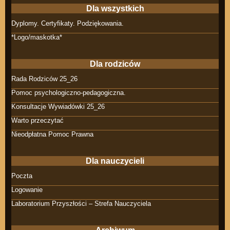
Dla wszystkich
Dyplomy. Certyfikaty. Podziękowania.
*Logo/maskotka*
Dla rodziców
Rada Rodziców 25_26
Pomoc psychologiczno-pedagogiczna.
Konsultacje Wywiadówki 25_26
Warto przeczytać
Nieodpłatna Pomoc Prawna
Dla nauczycieli
Poczta
Logowanie
Laboratorium Przyszłości – Strefa Nauczyciela