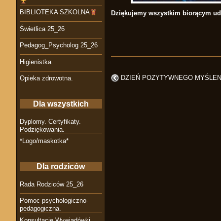
BIBLIOTEKA SZKOLNA
Dziękujemy wszystkim biorącym udz
Świetlica 25_26
Pedagog_Psycholog 25_26
Higienistka
DZIEŃ POZYTYWNEGO MYŚLEN
Opieka zdrowotna.
Dla wszystkich
Dyplomy. Certyfikaty.
Podziękowania.
*Logo/maskotka*
Dla rodziców
Rada Rodziców 25_26
Pomoc psychologiczno-
pedagogiczna.
Konsultacje Wywiadówki