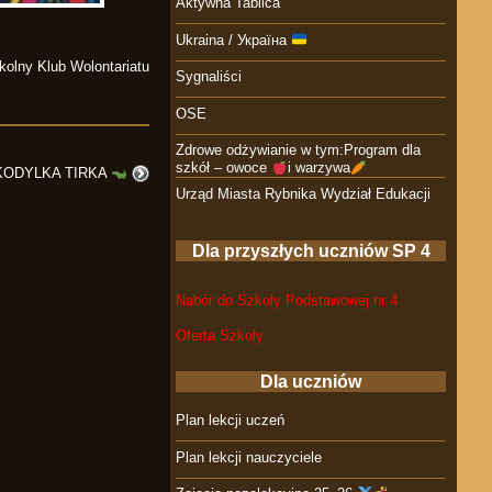
Aktywna Tablica
Ukraina / Україна
kolny Klub Wolontariatu
Sygnaliści
OSE
Zdrowe odżywianie w tym:Program dla
szkół – owoce
i warzywa
KODYLKA TIRKA
Urząd Miasta Rybnika Wydział Edukacji
Dla przyszłych uczniów SP 4
Nabór do Szkoły Podstawowej nr 4
Oferta Szkoły
Dla uczniów
Plan lekcji uczeń
Plan lekcji nauczyciele