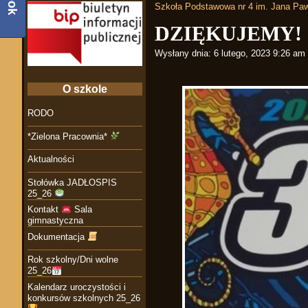
Szkoła Podstawowa nr 4 im. Jana Paw
DZIĘKUJEMY!
Wysłany dnia:
6 lutego, 2023 9:26 am
O szkole
RODO
*Zielona Pracownia*
Aktualności
Stołówka JADŁOSPIS
25_26
Kontakt
Sala
gimnastyczna
Dokumentacja
Rok szkolny/Dni wolne
25_26
Kalendarz uroczystości i
konkursów szkolnych 25_26