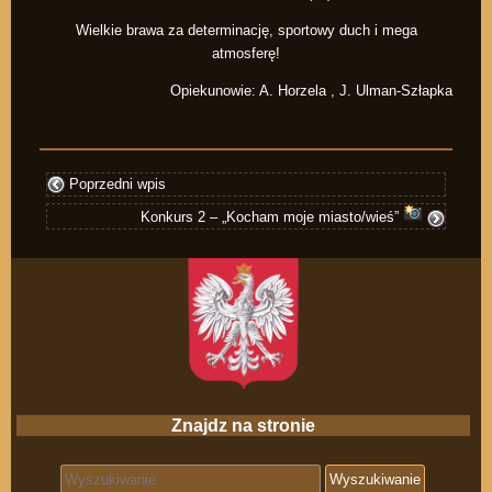
Wielkie brawa za determinację, sportowy duch i mega
atmosferę!
Opiekunowie: A. Horzela , J. Ulman-Szłapka
Poprzedni wpis
Konkurs 2 – „Kocham moje miasto/wieś”
Znajdz na stronie
Search for: