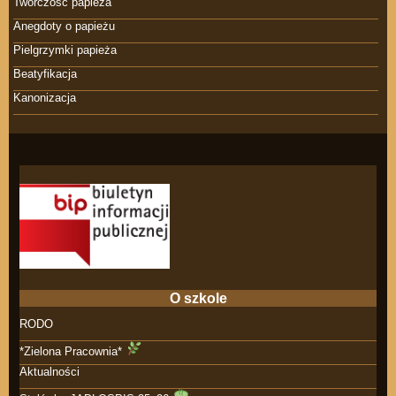
Twórczość papieża
Anegdoty o papieżu
Pielgrzymki papieża
Beatyfikacja
Kanonizacja
O szkole
RODO
*Zielona Pracownia*
Aktualności