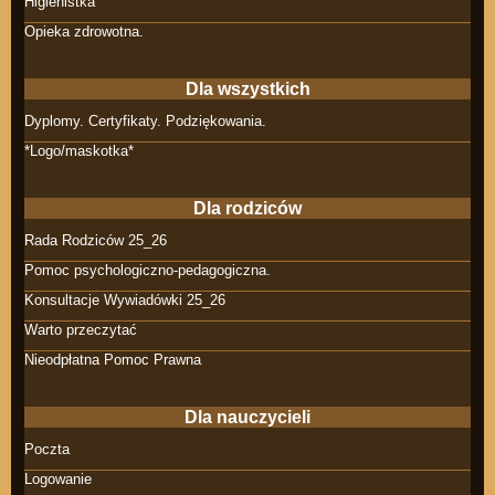
Higienistka
Opieka zdrowotna.
Dla wszystkich
Dyplomy. Certyfikaty. Podziękowania.
*Logo/maskotka*
Dla rodziców
Rada Rodziców 25_26
Pomoc psychologiczno-pedagogiczna.
Konsultacje Wywiadówki 25_26
Warto przeczytać
Nieodpłatna Pomoc Prawna
Dla nauczycieli
Poczta
Logowanie