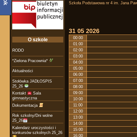
Szkoła Podstawowa nr 4 im. Jana Paw
31
05
2026
00:00
O szkole
01:00
02:00
RODO
03:00
*Zielona Pracownia*
04:00
05:00
Aktualności
06:00
07:00
Stołówka JADŁOSPIS
25_26
08:00
09:00
Kontakt
Sala
gimnastyczna
10:00
11:00
Dokumentacja
12:00
Rok szkolny/Dni wolne
13:00
25_26
14:00
Kalendarz uroczystości i
15:00
konkursów szkolnych 25_26
16:00