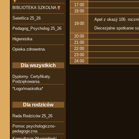
17:00
BIBLIOTEKA SZKOLNA
18:00
Świetlica 25_26
Apel z okazji 106. roczn
19:00
Diecezjalne spotkanie sz
Pedagog_Psycholog 25_26
20:00
Higienistka
21:00
22:00
Opieka zdrowotna.
23:00
24:00
Dla wszystkich
Dyplomy. Certyfikaty.
Podziękowania.
*Logo/maskotka*
Dla rodziców
Rada Rodziców 25_26
Pomoc psychologiczno-
pedagogiczna.
Konsultacje Wywiadówki