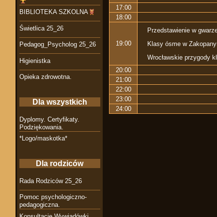
17:00
BIBLIOTEKA SZKOLNA
18:00
Świetlica 25_26
Przedstawienie w gwarze
19:00
Klasy ósme w Zakopanym
Pedagog_Psycholog 25_26
Wrocławskie przygody kl
Higienistka
20:00
Opieka zdrowotna.
21:00
22:00
23:00
Dla wszystkich
24:00
Dyplomy. Certyfikaty.
Podziękowania.
*Logo/maskotka*
Dla rodziców
Rada Rodziców 25_26
Pomoc psychologiczno-
pedagogiczna.
Konsultacje Wywiadówki