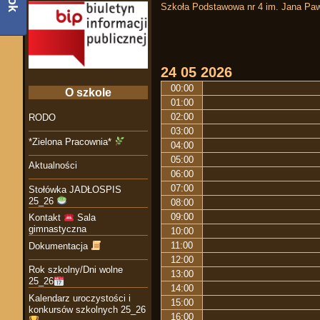
Szkoła Podstawowa nr 4 im. Jana Paw
24
05
2026
00:00
O szkole
01:00
02:00
RODO
03:00
*Zielona Pracownia*
04:00
05:00
Aktualności
06:00
07:00
Stołówka JADŁOSPIS
25_26
08:00
09:00
Kontakt
Sala
gimnastyczna
10:00
11:00
Dokumentacja
12:00
Rok szkolny/Dni wolne
13:00
25_26
14:00
Kalendarz uroczystości i
15:00
konkursów szkolnych 25_26
16:00