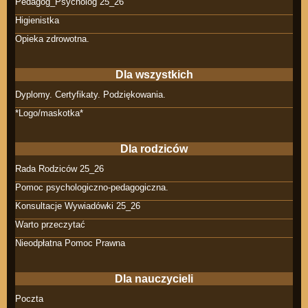
Pedagog_Psycholog 25_26
Higienistka
Opieka zdrowotna.
Dla wszystkich
Dyplomy. Certyfikaty. Podziękowania.
*Logo/maskotka*
Dla rodziców
Rada Rodziców 25_26
Pomoc psychologiczno-pedagogiczna.
Konsultacje Wywiadówki 25_26
Warto przeczytać
Nieodpłatna Pomoc Prawna
Dla nauczycieli
Poczta