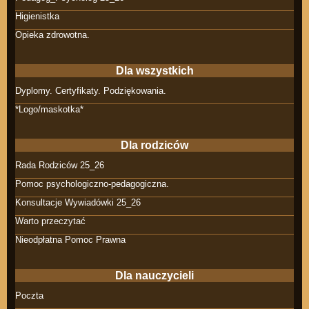
Higienistka
Opieka zdrowotna.
Dla wszystkich
Dyplomy. Certyfikaty. Podziękowania.
*Logo/maskotka*
Dla rodziców
Rada Rodziców 25_26
Pomoc psychologiczno-pedagogiczna.
Konsultacje Wywiadówki 25_26
Warto przeczytać
Nieodpłatna Pomoc Prawna
Dla nauczycieli
Poczta