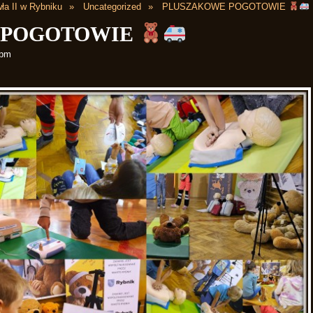
ła II w Rybniku
Uncategorized
PLUSZAKOWE POGOTOWIE
 POGOTOWIE
 pm