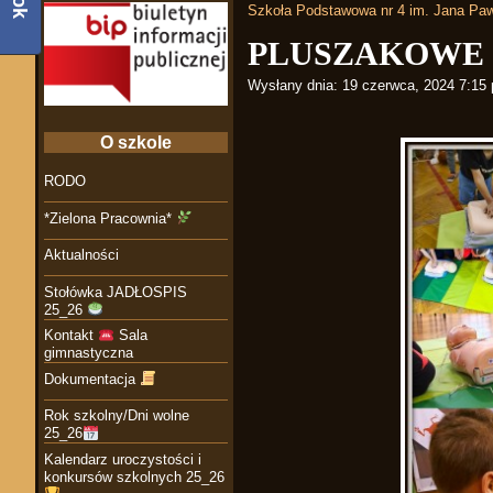
Szkoła Podstawowa nr 4 im. Jana Paw
PLUSZAKOWE
Wysłany dnia:
19 czerwca, 2024 7:15
O szkole
RODO
*Zielona Pracownia*
Aktualności
Stołówka JADŁOSPIS
25_26
Kontakt
Sala
gimnastyczna
Dokumentacja
Rok szkolny/Dni wolne
25_26
Kalendarz uroczystości i
konkursów szkolnych 25_26