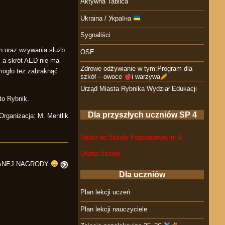
Aktywna Tablica
Ukraina / Україна
Sygnaliści
h oraz wzywania służb
OSE
, a skrót AED nie ma
Zdrowe odżywianie w tym:Program dla
mogło też zabraknąć
szkół – owoce
i warzywa
Urząd Miasta Rybnika Wydział Edukacji
to Rybnik.
Dla przyszłych uczniów SP 4
Organizacja: M. Mentlik
Nabór do Szkoły Podstawowej nr 4
Oferta Szkoły
ANEJ NAGRODY
Dla uczniów
Plan lekcji uczeń
Plan lekcji nauczyciele