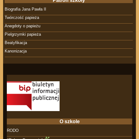
Patron szkoły
Biografia Jana Pawła II
Twórczość papieża
Anegdoty o papieżu
Pielgrzymki papieża
Beatyfikacja
Kanonizacja
O szkole
RODO