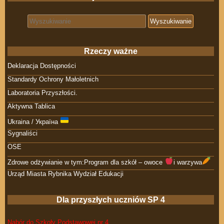
Search for:
Rzeczy ważne
Deklaracja Dostępności
Standardy Ochrony Małoletnich
Laboratoria Przyszłości.
Aktywna Tablica
Ukraina / Україна
Sygnaliści
OSE
Zdrowe odżywianie w tym:Program dla szkół – owoce
i warzywa
Urząd Miasta Rybnika Wydział Edukacji
Dla przyszłych uczniów SP 4
Nabór do Szkoły Podstawowej nr 4