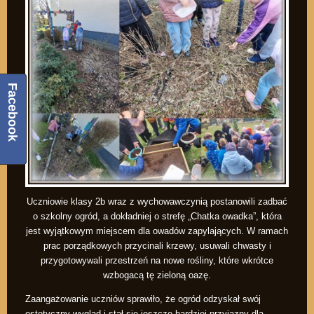
Facebook
Uczniowie klasy 2b wraz z wychowawczynią postanowili zadbać
o szkolny ogród, a dokładniej o strefę „Chatka owadka”, która
jest wyjątkowym miejscem dla owadów zapylających. W ramach
prac porządkowych przycinali krzewy, usuwali chwasty i
przygotowywali przestrzeń na nowe rośliny, które wkrótce
wzbogacą tę zieloną oazę.
Zaangażowanie uczniów sprawiło, że ogród odzyskał swój
estetyczny wygląd i stał się jeszcze bardziej przyjazny dla