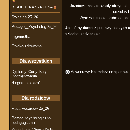
Uczniowie naszej szkoły otrzymali 
BIBLIOTEKA SZKOLNA
udział w 
Świetlica 25_26
Wyrazy uznania, które do nas
Pedagog_Psycholog 25_26
Jesteśmy dumni z postawy naszych ucz
szlachetne działanie.
Higienistka
Opieka zdrowotna.
Dla wszystkich
Dyplomy. Certyfikaty.
Adwentowy Kalendarz na sportowo 
Podziękowania.
*Logo/maskotka*
Dla rodziców
Rada Rodziców 25_26
Pomoc psychologiczno-
pedagogiczna.
Konsultacje Wywiadówki