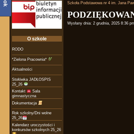
Szkoła Podstawowa nr 4 im. Jana Paw
PODZIĘKOWA
Wysłany dnia:
2 grudnia, 2025 8:36 p
O szkole
RODO
*Zielona Pracownia*
Aktualności
Stołówka JADŁOSPIS
25_26
Kontakt
Sala
gimnastyczna
Dokumentacja
Rok szkolny/Dni wolne
25_26
Kalendarz uroczystości i
konkursów szkolnych 25_26