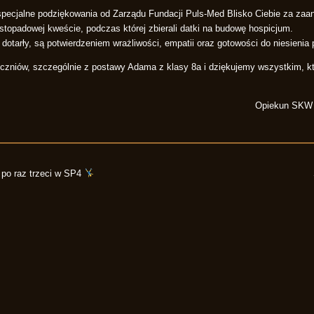
specjalne podziękowania od Zarządu Fundacji Puls-Med Blisko Ciebie za zaa
listopadowej kweście, podczas której zbierali datki na budowę hospicjum.
 dotarły, są potwierdzeniem wrażliwości, empatii oraz gotowości do niesieni
niów, szczególnie z postawy Adama z klasy 8a i dziękujemy wszystkim, któ
Opiekun SKW 
po raz trzeci w SP4