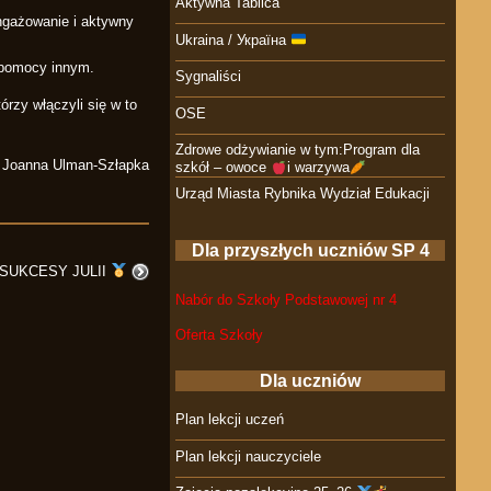
Aktywna Tablica
ngażowanie i aktywny
Ukraina / Україна
a pomocy innym.
Sygnaliści
rzy włączyli się w to
OSE
Zdrowe odżywianie w tym:Program dla
Joanna Ulman-Szłapka
szkół – owoce
i warzywa
Urząd Miasta Rybnika Wydział Edukacji
Dla przyszłych uczniów SP 4
SUKCESY JULII
Nabór do Szkoły Podstawowej nr 4
Oferta Szkoły
Dla uczniów
Plan lekcji uczeń
Plan lekcji nauczyciele