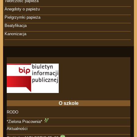
Twórczość papieża
Anegdoty o papieżu
Pielgrzymki papieża
Beatyfikacja
Kanonizacja
O szkole
RODO
*Zielona Pracownia*
Aktualności