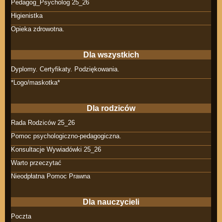
Pedagog_Psycholog 25_26
Higienistka
Opieka zdrowotna.
Dla wszystkich
Dyplomy. Certyfikaty. Podziękowania.
*Logo/maskotka*
Dla rodziców
Rada Rodziców 25_26
Pomoc psychologiczno-pedagogiczna.
Konsultacje Wywiadówki 25_26
Warto przeczytać
Nieodpłatna Pomoc Prawna
Dla nauczycieli
Poczta