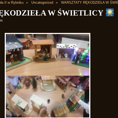
ła II w Rybniku
Uncategorized
WARSZTATY RĘKODZIEŁA W ŚWI
ĘKODZIEŁA W ŚWIETLICY
am