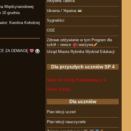
Aktywna Tablica
 na Międzynarodowej
Ukraina / Україна
10 grudnia.
Sygnaliści
ator: Karolina Kołodziej
OSE
Zdrowe odżywianie w tym:Program dla
szkół – owoce
i warzywa
CE ZA ODWAGĘ
Urząd Miasta Rybnika Wydział Edukacji
Dla przyszłych uczniów SP 4
Nabór do Szkoły Podstawowej nr 4
Oferta Szkoły
Dla uczniów
Plan lekcji uczeń
Plan lekcji nauczyciele