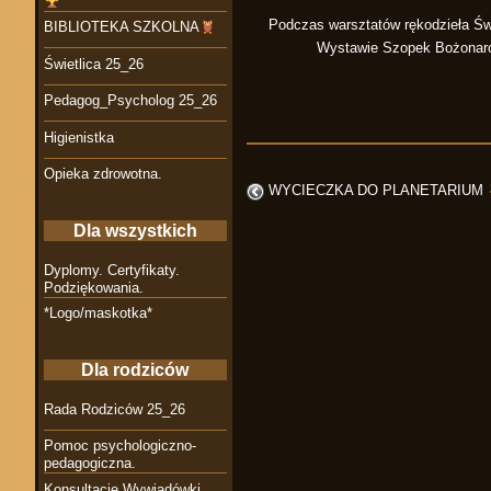
Podczas warsztatów rękodzieła Św
BIBLIOTEKA SZKOLNA
Wystawie Szopek Bożonaro
Świetlica 25_26
Pedagog_Psycholog 25_26
Higienistka
Opieka zdrowotna.
WYCIECZKA DO PLANETARIUM
Dla wszystkich
Dyplomy. Certyfikaty.
Podziękowania.
*Logo/maskotka*
Dla rodziców
Rada Rodziców 25_26
Pomoc psychologiczno-
pedagogiczna.
Konsultacje Wywiadówki