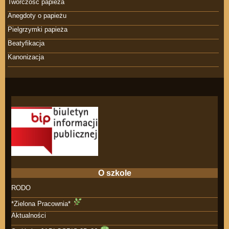
Twórczość papieża
Anegdoty o papieżu
Pielgrzymki papieża
Beatyfikacja
Kanonizacja
O szkole
RODO
*Zielona Pracownia*
Aktualności