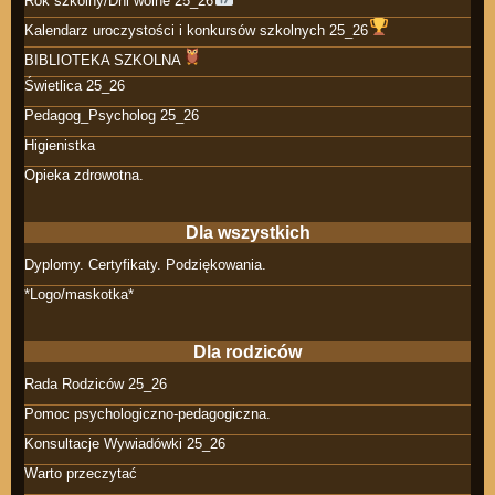
Rok szkolny/Dni wolne 25_26
Kalendarz uroczystości i konkursów szkolnych 25_26
BIBLIOTEKA SZKOLNA
Świetlica 25_26
Pedagog_Psycholog 25_26
Higienistka
Opieka zdrowotna.
Dla wszystkich
Dyplomy. Certyfikaty. Podziękowania.
*Logo/maskotka*
Dla rodziców
Rada Rodziców 25_26
Pomoc psychologiczno-pedagogiczna.
Konsultacje Wywiadówki 25_26
Warto przeczytać