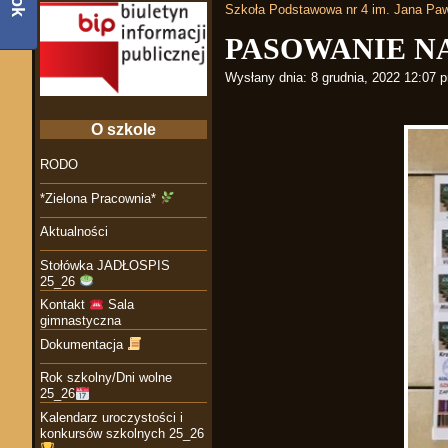
Szkoła Podstawowa nr 4 im. Jana Paw
PASOWANIE N
Wysłany dnia:
8 grudnia, 2022 12:07 
O szkole
RODO
*Zielona Pracownia*
Aktualności
Stołówka JADŁOSPIS
25_26
Kontakt
Sala
gimnastyczna
Dokumentacja
Rok szkolny/Dni wolne
25_26
Kalendarz uroczystości i
konkursów szkolnych 25_26