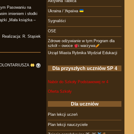
Aktywna Tablica
ystym Pasowaniu na
Ukraina / Україна
oim imieniem i słodki
ążki „Mała książka –
Sygnaliści
OSE
Realizacja: R. Stąsiek
Zdrowe odżywianie w tym:Program dla
szkół – owoce
i warzywa
Urząd Miasta Rybnika Wydział Edukacji
WOLONTARIUSZA
Dla przyszłych uczniów SP 4
Nabór do Szkoły Podstawowej nr 4
Oferta Szkoły
Dla uczniów
Plan lekcji uczeń
Plan lekcji nauczyciele