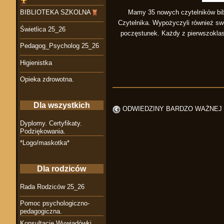
Mamy 35 nowych czytelników bibl
BIBLIOTEKA SZKOLNA
Czytelnika. Wypożyczyli również sw
Świetlica 25_26
poczęstunek. Każdy z pierwszoklas
Pedagog_Psycholog 25_26
Higienistka
Opieka zdrowotna.
Dla wszystkich
ODWIEDZINY BARDZO WAŻNEJ
Dyplomy. Certyfikaty.
Podziękowania.
*Logo/maskotka*
Dla rodziców
Rada Rodziców 25_26
Pomoc psychologiczno-
pedagogiczna.
Konsultacje Wywiadówki