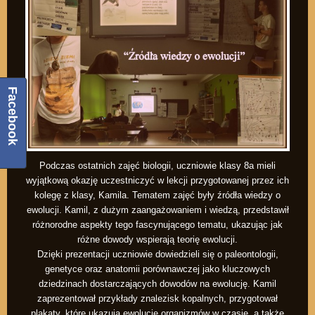
Facebook
Podczas ostatnich zajęć biologii, uczniowie klasy 8a mieli
wyjątkową okazję uczestniczyć w lekcji przygotowanej przez ich
kolegę z klasy, Kamila. Tematem zajęć były źródła wiedzy o
ewolucji. Kamil, z dużym zaangażowaniem i wiedzą, przedstawił
różnorodne aspekty tego fascynującego tematu, ukazując jak
różne dowody wspierają teorię ewolucji.
Dzięki prezentacji uczniowie dowiedzieli się o paleontologii,
genetyce oraz anatomii porównawczej jako kluczowych
dziedzinach dostarczających dowodów na ewolucję. Kamil
zaprezentował przykłady znalezisk kopalnych, przygotował
plakaty, które ukazują ewolucję organizmów w czasie, a także