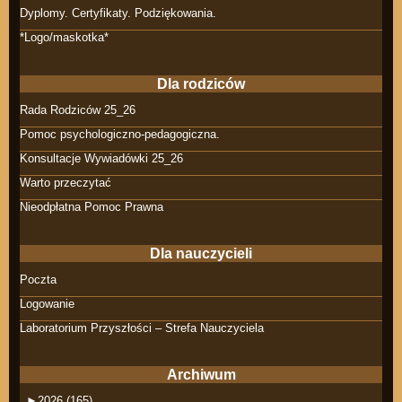
Dyplomy. Certyfikaty. Podziękowania.
*Logo/maskotka*
Dla rodziców
Rada Rodziców 25_26
Pomoc psychologiczno-pedagogiczna.
Konsultacje Wywiadówki 25_26
Warto przeczytać
Nieodpłatna Pomoc Prawna
Dla nauczycieli
Poczta
Logowanie
Laboratorium Przyszłości – Strefa Nauczyciela
Archiwum
►
2026 (165)