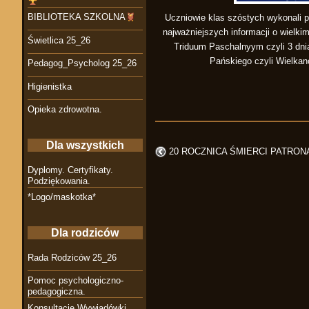
BIBLIOTEKA SZKOLNA
Uczniowie klas szóstych wykonali p
najważniejszych informacji o wielki
Świetlica 25_26
Triduum Paschalnyym czyli 3 dnia
Pańskiego czyli Wielkano
Pedagog_Psycholog 25_26
Higienistka
Opieka zdrowotna.
Dla wszystkich
20 ROCZNICA ŚMIERCI PATRON
Dyplomy. Certyfikaty.
Podziękowania.
*Logo/maskotka*
Dla rodziców
Rada Rodziców 25_26
Pomoc psychologiczno-
pedagogiczna.
Konsultacje Wywiadówki