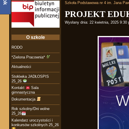
Szkoła Podstawowa nr 4 im. Jana Paw
PROJEKT ED
Wysłany dnia:
22 kwietnia, 2025 9:30
O szkole
RODO
*Zielona Pracownia*
Aktualności
Stołówka JADŁOSPIS
25_26
Kontakt
Sala
gimnastyczna
Dokumentacja
Rok szkolny/Dni wolne
25_26
Kalendarz uroczystości i
konkursów szkolnych 25_26