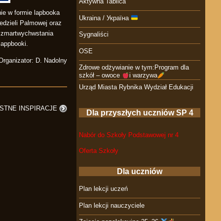
Aktywna Tablica
nie w formie lapbooka
Ukraina / Україна
edzieli Palmowej oraz
i zmartwychwstania
Sygnaliści
lappbooki.
OSE
Organizator: D. Nadolny
Zdrowe odżywianie w tym:Program dla
szkół – owoce
i warzywa
Urząd Miasta Rybnika Wydział Edukacji
STNE INSPIRACJE
Dla przyszłych uczniów SP 4
Nabór do Szkoły Podstawowej nr 4
Oferta Szkoły
Dla uczniów
Plan lekcji uczeń
Plan lekcji nauczyciele