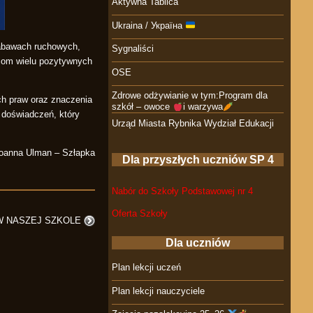
Aktywna Tablica
Ukraina / Україна
zabawach ruchowych,
Sygnaliści
ciom wielu pozytywnych
OSE
Zdrowe odżywianie w tym:Program dla
ch praw oraz znaczenia
szkół – owoce
i warzywa
 doświadczeń, który
Urząd Miasta Rybnika Wydział Edukacji
Joanna Ulman – Szłapka
Dla przyszłych uczniów SP 4
Nabór do Szkoły Podstawowej nr 4
Oferta Szkoły
W NASZEJ SZKOLE
Dla uczniów
Plan lekcji uczeń
Plan lekcji nauczyciele