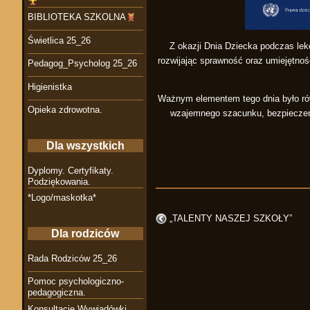
BIBLIOTEKA SZKOLNA
Świetlica 25_26
Z okazji Dnia Dziecka podczas lek
rozwijając sprawność oraz umiejętno
Pedagog_Psycholog 25_26
Higienistka
Ważnym elementem tego dnia było rów
Opieka zdrowotna.
wzajemnego szacunku, bezpieczeńst
Dla wszystkich
Dyplomy. Certyfikaty.
Podziękowania.
*Logo/maskotka*
„TALENTY NASZEJ SZKOŁY”
Dla rodziców
Rada Rodziców 25_26
Pomoc psychologiczno-
pedagogiczna.
Konsultacje Wywiadówki