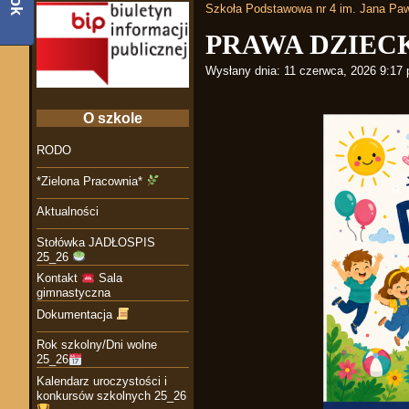
Szkoła Podstawowa nr 4 im. Jana Paw
PRAWA DZIEC
Wysłany dnia:
11 czerwca, 2026 9:17
O szkole
RODO
*Zielona Pracownia*
Aktualności
Stołówka JADŁOSPIS
25_26
Kontakt
Sala
gimnastyczna
Dokumentacja
Rok szkolny/Dni wolne
25_26
Kalendarz uroczystości i
konkursów szkolnych 25_26