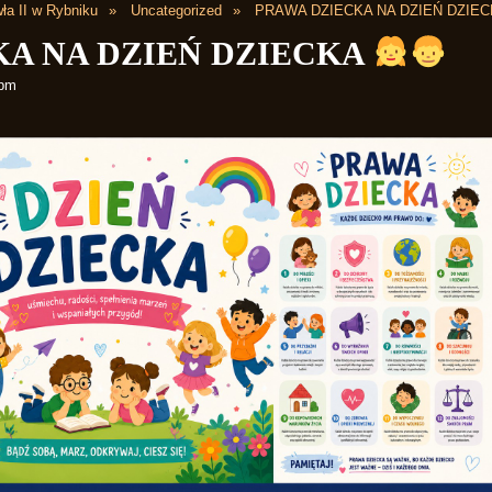
ła II w Rybniku
Uncategorized
PRAWA DZIECKA NA DZIEŃ DZIE
KA NA DZIEŃ DZIECKA
 pm