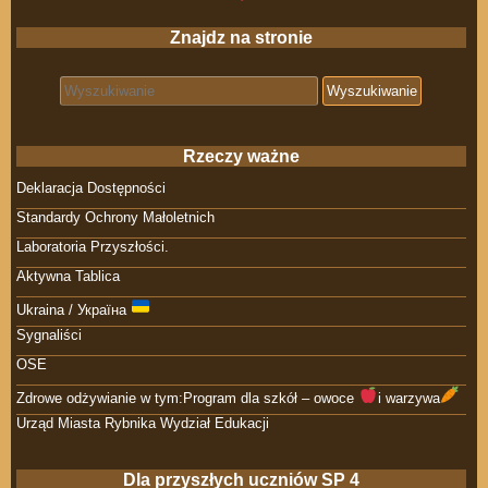
Znajdz na stronie
Search for:
Rzeczy ważne
Deklaracja Dostępności
Standardy Ochrony Małoletnich
Laboratoria Przyszłości.
Aktywna Tablica
Ukraina / Україна
Sygnaliści
OSE
Zdrowe odżywianie w tym:Program dla szkół – owoce
i warzywa
Urząd Miasta Rybnika Wydział Edukacji
Dla przyszłych uczniów SP 4