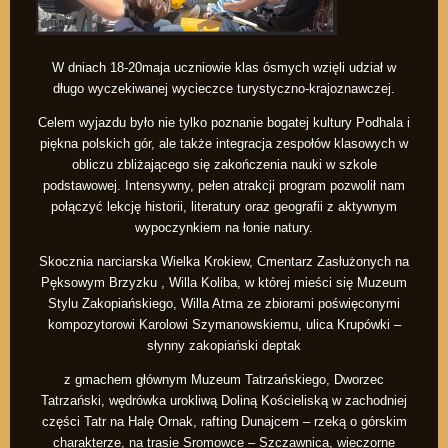
W dniach 18-20maja uczniowie klas
ó
smych wzięli udział w
długo wyczekiwanej wycieczce turystyczno-krajoznawczej.
Celem wyjazdu było nie tylko poznanie bogatej kultury Podhala
i
pi
ękna polskich g
ó
r, ale także integracja zespołów klasowych w
obliczu zbliżającego się zakończenia nauki w szkole
podstawowej. Intensywny, pełen atrakcji program pozwolił nam
połączyć lekcję historii, literatury oraz geografii z aktywnym
wypoczynkiem na łonie natury.
Skocznia narciarska Wielka Krokiew, Cmentarz Zasłużonych na
Pęksowym Brzyzku , Willa Koliba, w kt
ó
rej mieś
ci si
ę Muzeum
Stylu Zakopiańskiego, Willa Atma ze zbiorami poświęconymi
kompozytorowi Karolowi Szymanowskiemu, ulica Krup
ó
wki –
słynny zakopiański deptak
z gmachem głównym Muzeum Tatrzańskiego, Dworzec
Tatrzański, wędr
ó
wka urokliwą
Dolin
ą Kościeliską w zachodniej
części Tatr na Halę Ornak, rafting Dunajcem – rzeką o g
ó
rskim
charakterze, na trasie Sromowce – Szczawnica, wieczorne