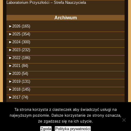
Laboratorium Przyszłości – Strefa Nauczyciela
Archiwum
►
2026 (165)
►
2025 (354)
►
2024 (300)
►
2023 (232)
►
2022 (186)
►
2021 (84)
►
2020 (54)
►
2019 (131)
►
2018 (145)
►
2017 (74)
Ta strona korzysta z ciasteczek aby świadczyć usługi na
najwyższym poziomie. Dalsze korzystanie ze strony oznacza,
że zgadzasz się na ich użycie.
©2026 raindrops
Zgoda
Polityka prywatności