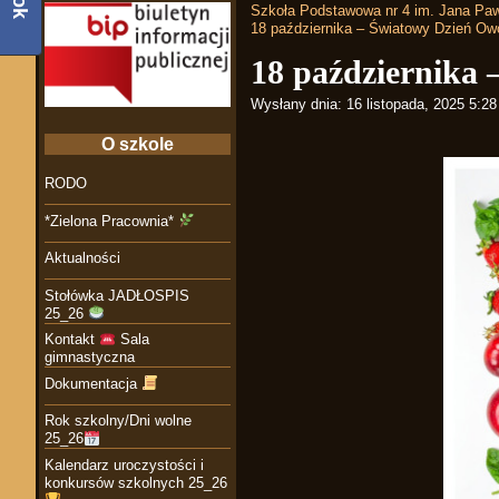
Szkoła Podstawowa nr 4 im. Jana Paw
18 października – Światowy Dzień O
18 października
Wysłany dnia:
16 listopada, 2025 5:2
O szkole
RODO
*Zielona Pracownia*
Aktualności
Stołówka JADŁOSPIS
25_26
Kontakt
Sala
gimnastyczna
Dokumentacja
Rok szkolny/Dni wolne
25_26
Kalendarz uroczystości i
konkursów szkolnych 25_26