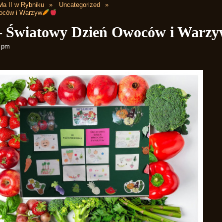
ła II w Rybniku
Uncategorized
woców i Warzyw
 – Światowy Dzień Owoców i Warz
8 pm