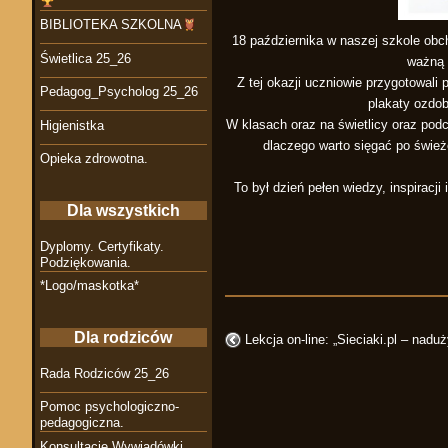
BIBLIOTEKA SZKOLNA
18 października w naszej szkole ob
Świetlica 25_26
ważną 
Z tej okazji uczniowie przygotowali
Pedagog_Psycholog 25_26
plakaty ozdob
W klasach oraz na świetlicy oraz po
Higienistka
dlaczego warto sięgać po śwież
Opieka zdrowotna.
To był dzień pełen wiedzy, inspirac
Dla wszystkich
Dyplomy. Certyfikaty.
Podziękowania.
*Logo/maskotka*
Dla rodziców
Lekcja on-line: „Sieciaki.pl – nad
Rada Rodziców 25_26
Pomoc psychologiczno-
pedagogiczna.
Konsultacje Wywiadówki