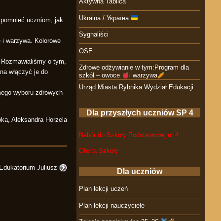
Aktywna Tablica
Ukraina / Україна
ypomnieć uczniom, jak
Sygnaliści
e i warzywa. Kolorowe
OSE
. Rozmawialiśmy o tym,
Zdrowe odżywianie w tym:Program dla
na włączyć je do
szkół – owoce
i warzywa
Urząd Miasta Rybnika Wydział Edukacji
domego wyboru zdrowych
Dla przyszłych uczniów SP 4
ka, Aleksandra Horzela
Nabór do Szkoły Podstawowej nr 4
Oferta Szkoły
 Edukatorium Juliusz
Dla uczniów
Plan lekcji uczeń
Plan lekcji nauczyciele