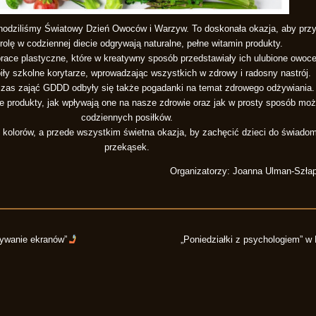
chodziliśmy Światowy Dzień Owoców i Warzyw. To doskonała okazja, aby prz
rolę w codziennej diecie odgrywają naturalne, pełne witamin produkty.
 prace plastyczne, które w kreatywny sposób przedstawiały ich ulubione owoc
iły szkolne korytarze, wprowadzając wszystkich w zdrowy i radosny nastrój.
dczas zająć GDDD odbyły się także pogadanki na temat zdrowego odżywiania
e produkty, jak wpływają one na nasze zdrowie oraz jak w prosty sposób moż
codziennych posiłków.
ji i kolorów, a przede wszystkim świetna okazja, by zachęcić dzieci do świa
przekąsek.
Organizatorzy: Joanna Ulman-Szłap
używanie ekranów”
„Poniedziałki z psychologiem” w