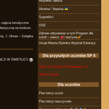
Aktywna Tablica
Ukraina / Україна
Sygnaliści
 zajęcia tematyczne
OSE
lastyczną na konkurs.
Zdrowe odżywianie w tym:Program dla
zny, J. Ulman – Szłapka
szkół – owoce
i warzywa
Urząd Miasta Rybnika Wydział Edukacji
Dla przyszłych uczniów SP 4
CJI W ŚWIETLICY
Nabór do Szkoły Podstawowej nr 4
Oferta Szkoły
Dla uczniów
Plan lekcji uczeń
Plan lekcji nauczyciele