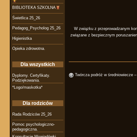
BIBLIOTEKA SZKOLNA
Świetlica 25_26
Pedagog_Psycholog 25_26
W związku z przeprowadzanym konku
związane z bezpiecznym poruszaniem
Higienistka
Opieka zdrowotna.
Dla wszystkich
Twórcza podróż w średniowiecze – 
Dyplomy. Certyfikaty.
Podziękowania.
*Logo/maskotka*
Dla rodziców
Rada Rodziców 25_26
Pomoc psychologiczno-
pedagogiczna.
Konsultacje Wywiadówki