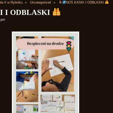
ła II w Rybniku
Uncategorized
NOŚ KASKI I ODBLASKI
I I ODBLASKI
6 pm