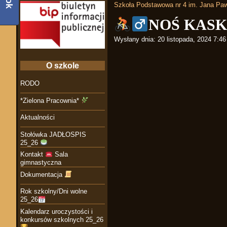
Szkoła Podstawowa nr 4 im. Jana Paw
NOŚ KASK
Wysłany dnia:
20 listopada, 2024 7:4
O szkole
RODO
*Zielona Pracownia*
Aktualności
Stołówka JADŁOSPIS
25_26
Kontakt
Sala
gimnastyczna
Dokumentacja
Rok szkolny/Dni wolne
25_26
Kalendarz uroczystości i
konkursów szkolnych 25_26