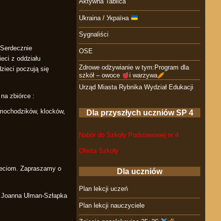
Aktywna Tablica
Ukraina / Україна
Sygnaliści
 Serdecznie
OSE
eci z oddziału
Zdrowe odżywianie w tym:Program dla
zieci poczują się
szkół – owoce
i warzywa
Urząd Miasta Rybnika Wydział Edukacji
 na zbiórce :
samochodzików, klocków,
Dla przyszłych uczniów SP 4
Nabór do Szkoły Podstawowej nr 4
Oferta Szkoły
ieciom. Zapraszamy o
Dla uczniów
Plan lekcji uczeń
 Joanna Ulman-Szłapka
Plan lekcji nauczyciele