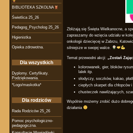
BIBLIOTEKA SZKOLNA
Świetlica 25_26
Pedagog_Psycholog 25_26
Zbliżają się Święta Wielkanocne, a 
zapraszamy do wzięcia udziału w kolej
Higienistka
onkologii dziecięcej w Zabrzu, Katow
Opieka zdrowotna.
silniejsze w swojej walce.
Temat przewodni akcji:
„Zostań Zają
Dla wszystkich
kolorowanek, gier, bloków rysu
lalek itp.
Dyplomy. Certyfikaty.
Podziękowania.
słodyczy, soczków, kakao, pła
*Logo/maskotka*
ciepłych skarpet dla chłopców 
chusteczek nawilżających, sza
Dla rodziców
Wspólnie możemy zrobić dużo dobrego
działania
Rada Rodziców 25_26
Pomoc psychologiczno-
pedagogiczna.
Konsultacje Wywiadówki