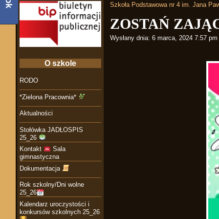
Szkoła Podstawowa nr 4 im. Jana Paw
ZOSTAŃ ZAJ
Wysłany dnia:
6 marca, 2024 7:57 pm
O szkole
RODO
*Zielona Pracownia*
Aktualności
Stołówka JADŁOSPIS
25_26
Kontakt
Sala
gimnastyczna
Dokumentacja
Rok szkolny/Dni wolne
25_26
Kalendarz uroczystości i
konkursów szkolnych 25_26