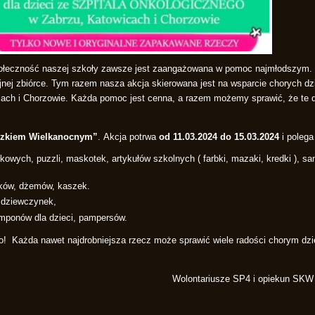
społeczność naszej szkoły zawsze jest zaangażowana w pomoc najmłodszym.
nej zbiórce. Tym razem nasza akcja skierowana jest na wsparcie chorych dzi
icach i Chorzowie. Każda pomoc jest cenna, a razem możemy sprawić, że te d
czkiem Wielkanocnym”
. Akcja potrwa
od 11.03.2024 do 15.03.2024
i polega
nkowych, puzzli, maskotek, artykułów szkolnych ( farbki, mazaki, kredki ), 
tków, dżemów, kaszek.
i dziewczynek,
mponów dla dzieci, pampersów.
! Każda nawet najdrobniejsza rzecz może sprawić wiele radości chorym dz
Wolontariusze SP4 i opiekun SKW