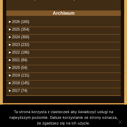
Archiwum
►
2026 (165)
►
2025 (354)
►
2024 (300)
►
2023 (232)
►
2022 (186)
►
2021 (84)
►
2020 (54)
►
2019 (131)
►
2018 (145)
►
2017 (74)
Ta strona korzysta z ciasteczek aby świadczyć usługi na
najwyższym poziomie. Dalsze korzystanie ze strony oznacza,
©2026 raindrops
że zgadzasz się na ich użycie.
Wpisy RSS