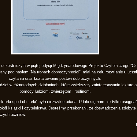
uczestniczyła w piątej edycji Międzynarodowego Projektu Czytelniczego “Czy
owany pod hasłem “Na tropach dobroczynności”, miał na celu rozwijanie u ucz
czytania oraz kształtowanie postaw dobroczynnych.
dział w różnorodnych działaniach, które zwiększały zainteresowania lekturą o
pomocy ludziom, zwierzętom i roślinom.
ekturki spod chmurki” była niezwykle udana. Udało się nam nie tylko osiągnąć
kół książki i czytelnictwa. Jesteśmy przekonani, że doświadczenia zdobyte
szych uczniów.