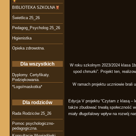
BIBLIOTEKA SZKOLNA
Świetlica 25_26
Pedagog_Psycholog 25_26
Higienistka
Opieka zdrowotna.
Dla wszystkich
W roku szkolnym 2023/2024 klasa 1b 
spod chmurki”. Projekt ten, realiz
Dyplomy. Certyfikaty.
Podziękowania.
W ramach projektu uczniowie brali u
*Logo/maskotka*
Edycja V projektu “Czytam z klasą – l
Dla rodziców
także zbudować trwałą społeczność wo
Rada Rodziców 25_26
miały długofalowy wpływ na rozwój na
Pomoc psychologiczno-
pedagogiczna.
Konsultacje Wywiadówki