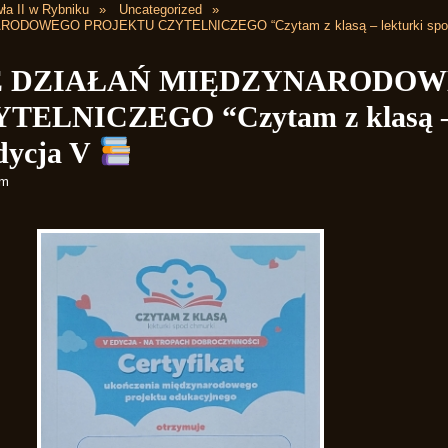
ła II w Rybniku
Uncategorized
DOWEGO PROJEKTU CZYTELNICZEGO “Czytam z klasą – lekturki spod 
E DZIAŁAŃ MIĘDZYNARODO
ELNICZEGO “Czytam z klasą – 
dycja V
pm