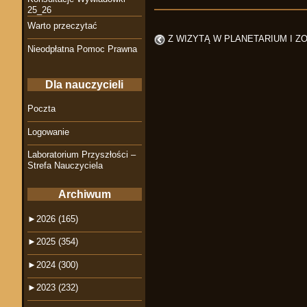
25_26
Warto przeczytać
Z WIZYTĄ W PLANETARIUM I Z
Nieodpłatna Pomoc Prawna
Dla nauczycieli
Poczta
Logowanie
Laboratorium Przyszłości –
Strefa Nauczyciela
Archiwum
►
2026 (165)
►
2025 (354)
►
2024 (300)
►
2023 (232)