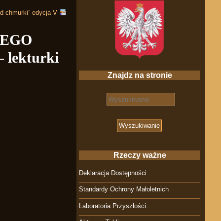
chmurki” edycja V
WEGO
lekturki
Znajdz na stronie
Search for:
Rzeczy ważne
Deklaracja Dostępności
Standardy Ochrony Małoletnich
Laboratoria Przyszłości.