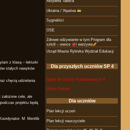
Aktywna Tablica
Ukraina / Україна
Sygnaliści
OSE
Zdrowe odżywianie w tym:Program dla
szkół – owoce
i warzywa
Urząd Miasta Rybnika Wydział Edukacji
tam z klasą – lekturki
Dla przyszłych uczniów SP 4
niów stałych nawyków
Nabór do Szkoły Podstawowej nr 4
raz chęcią udzielania
Oferta Szkoły
 założone cele, ale
Dla uczniów
 podczas projektu będą
Plan lekcji uczeń
Koordynator: M. Mentlik
Plan lekcji nauczyciele