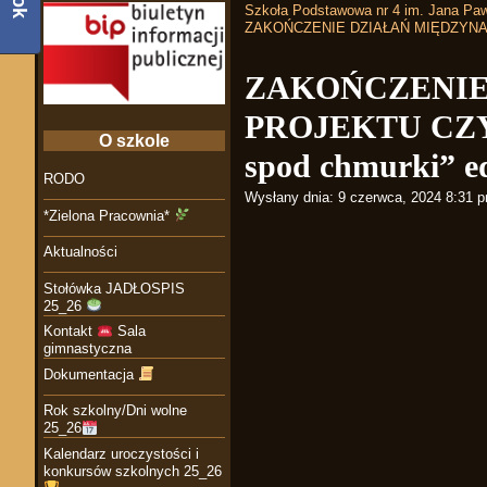
Szkoła Podstawowa nr 4 im. Jana Paw
ZAKOŃCZENIE DZIAŁAŃ MIĘDZYNARO
ZAKOŃCZENI
PROJEKTU CZYT
O szkole
spod chmurki” e
RODO
Wysłany dnia:
9 czerwca, 2024 8:31 
*Zielona Pracownia*
Aktualności
Stołówka JADŁOSPIS
25_26
Kontakt
Sala
gimnastyczna
Dokumentacja
Rok szkolny/Dni wolne
25_26
Kalendarz uroczystości i
konkursów szkolnych 25_26