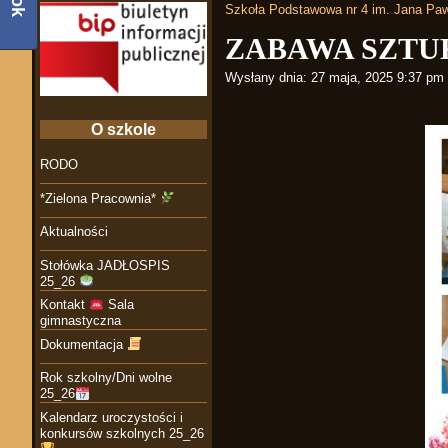
Szkoła Podstawowa nr 4 im. Jana Paw
ZABAWA SZTU
Wysłany dnia:
27 maja, 2025 9:37 pm
O szkole
RODO
*Zielona Pracownia*
Aktualności
Stołówka JADŁOSPIS
25_26
Kontakt
Sala
gimnastyczna
Dokumentacja
Rok szkolny/Dni wolne
25_26
Kalendarz uroczystości i
konkursów szkolnych 25_26