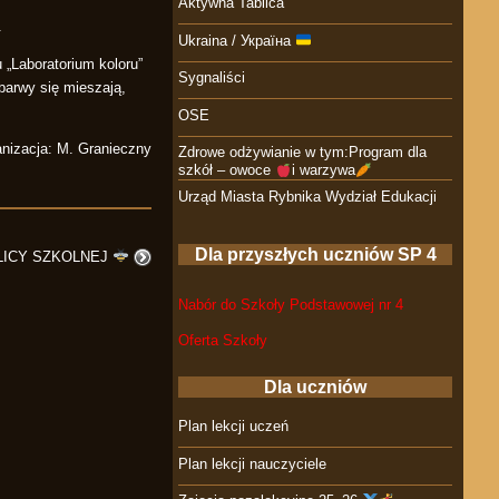
Aktywna Tablica
.
Ukraina / Україна
„Laboratorium koloru”
Sygnaliści
barwy się mieszają,
OSE
nizacja: M. Granieczny
Zdrowe odżywianie w tym:Program dla
szkół – owoce
i warzywa
Urząd Miasta Rybnika Wydział Edukacji
Dla przyszłych uczniów SP 4
LICY SZKOLNEJ
Nabór do Szkoły Podstawowej nr 4
Oferta Szkoły
Dla uczniów
Plan lekcji uczeń
Plan lekcji nauczyciele