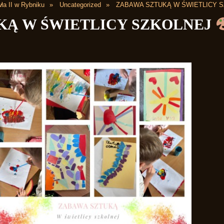
ła II w Rybniku
Uncategorized
ZABAWA SZTUKĄ W ŚWIETLICY 
KĄ W ŚWIETLICY SZKOLNEJ