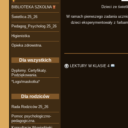
Dzieci ze świet
BIBLIOTEKA SZKOLNA
W ramach pierwszego zadania ucznio
Świetlica 25_26
dzieci eksperymentowały z farbami
Pedagog_Psycholog 25_26
Higienistka
Opieka zdrowotna.
Dla wszystkich
LEKTURY W KLASIE 4
Dyplomy. Certyfikaty.
Podziękowania.
*Logo/maskotka*
Dla rodziców
Rada Rodziców 25_26
Pomoc psychologiczno-
pedagogiczna.
Konsultacje Wywiadówki