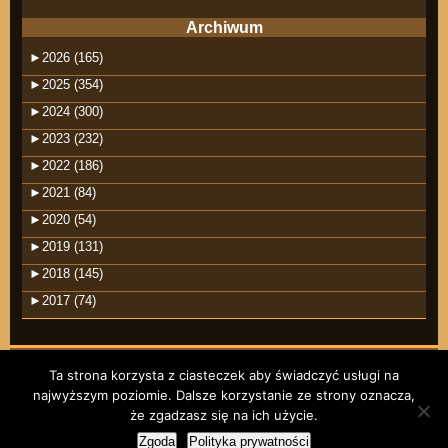
Archiwum
►
2026 (165)
►
2025 (354)
►
2024 (300)
►
2023 (232)
►
2022 (186)
►
2021 (84)
►
2020 (54)
►
2019 (131)
►
2018 (145)
►
2017 (74)
Ta strona korzysta z ciasteczek aby świadczyć usługi na
najwyższym poziomie. Dalsze korzystanie ze strony oznacza,
©2026 raindrops
że zgadzasz się na ich użycie.
Wpisy RSS
Komentarze RSS
Zgoda
Polityka prywatności