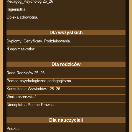
Pedagog_Psycholog 25_26
Higienistka
Opieka zdrowotna.
Dla wszystkich
Dyplomy. Certyfikaty. Podziękowania.
*Logo/maskotka*
Dla rodziców
Rada Rodziców 25_26
Pomoc psychologiczno-pedagogiczna.
Konsultacje Wywiadówki 25_26
Warto przeczytać
Nieodpłatna Pomoc Prawna
Dla nauczycieli
Poczta