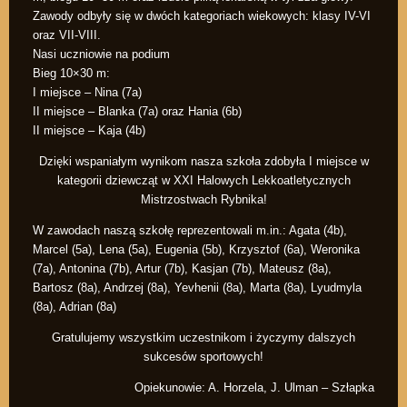
Zawody odbyły się w dwóch kategoriach wiekowych: klasy IV-VI
oraz VII-VIII.
Nasi uczniowie na podium
Bieg 10×30 m:
I miejsce – Nina (7a)
II miejsce – Blanka (7a) oraz Hania (6b)
II miejsce – Kaja (4b)
Dzięki wspaniałym wynikom nasza szkoła zdobyła I miejsce w
kategorii dziewcząt w XXI Halowych Lekkoatletycznych
Mistrzostwach Rybnika!
W zawodach naszą szkołę reprezentowali m.in.: Agata (4b),
Marcel (5a), Lena (5a), Eugenia (5b), Krzysztof (6a), Weronika
(7a), Antonina (7b), Artur (7b), Kasjan (7b), Mateusz (8a),
Bartosz (8a), Andrzej (8a), Yevhenii (8a), Marta (8a), Lyudmyla
(8a), Adrian (8a)
Gratulujemy wszystkim uczestnikom i życzymy dalszych
sukcesów sportowych!
Opiekunowie: A. Horzela, J. Ulman – Szłapka