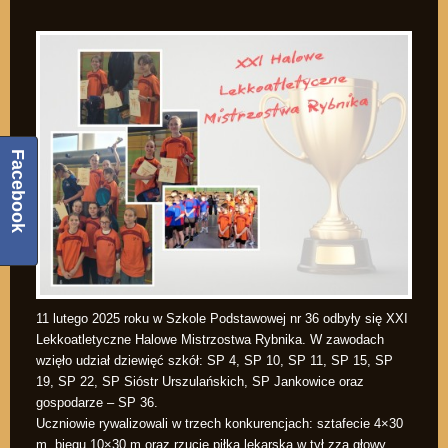
Facebook
11 lutego 2025 roku w Szkole Podstawowej nr 36 odbyły się XXI
Lekkoatletyczne Halowe Mistrzostwa Rybnika. W zawodach
wzięło udział dziewięć szkół: SP 4, SP 10, SP 11, SP 15, SP
19, SP 22, SP Sióstr Urszulańskich, SP Jankowice oraz
gospodarze – SP 36.
Uczniowie rywalizowali w trzech konkurencjach: sztafecie 4×30
m, biegu 10×30 m oraz rzucie piłką lekarską w tył zza głowy.