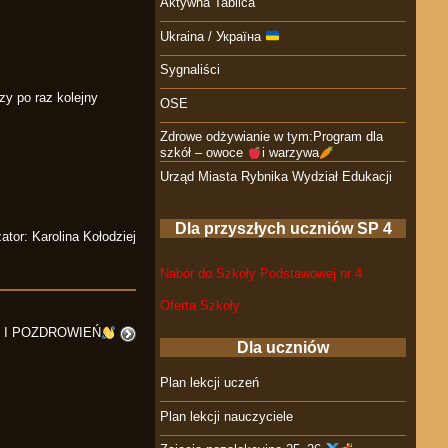
Aktywna Tablica
Ukraina / Україна
Sygnaliści
zy po raz kolejny
OSE
Zdrowe odżywianie w tym:Program dla
szkół – owoce
i warzywa
Urząd Miasta Rybnika Wydział Edukacji
Dla przyszłych uczniów SP 4
ator: Karolina Kołodziej
Nabór do Szkoły Podstawowej nr 4
Oferta Szkoły
 I POZDROWIEŃ
Dla uczniów
Plan lekcji uczeń
Plan lekcji nauczyciele