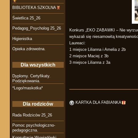
BIBLIOTEKA SZKOLNA
Świetlica 25_26
Pedagog_Psycholog 25_26
Konkurs „EKO ZABAWKI – Nie wyrzucaj,
wykazali się niesamowitą kreatywnośc
Higienistka
Laureaci:
Opieka zdrowotna.
1 miejsce Lilianna i Amelia z 2b
2 miejsce Maciej z 3b
3 miejsce Lilianna z 3a
Dla wszystkich
Dyplomy. Certyfikaty.
Podziękowania.
*Logo/maskotka*
KARTKA DLA FABIANKA
Dla rodziców
Rada Rodziców 25_26
Pomoc psychologiczno-
pedagogiczna.
Konsultacje Wywiadówki