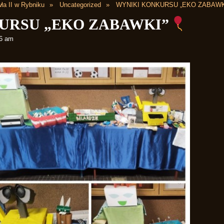
ła II w Rybniku
Uncategorized
WYNIKI KONKURSU „EKO ZABAWK
URSU „EKO ZABAWKI”
56 am