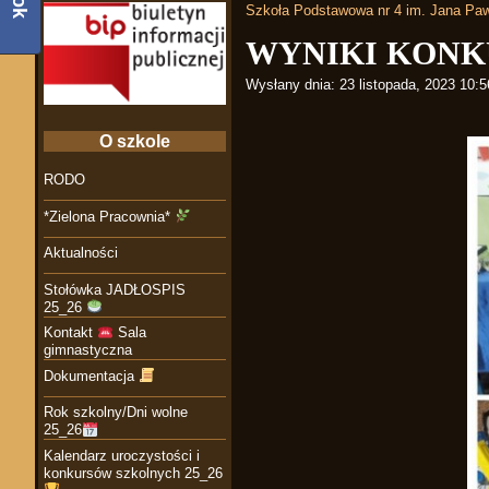
Szkoła Podstawowa nr 4 im. Jana Paw
WYNIKI KONK
Wysłany dnia:
23 listopada, 2023 10:
O szkole
RODO
*Zielona Pracownia*
Aktualności
Stołówka JADŁOSPIS
25_26
Kontakt
Sala
gimnastyczna
Dokumentacja
Rok szkolny/Dni wolne
25_26
Kalendarz uroczystości i
konkursów szkolnych 25_26