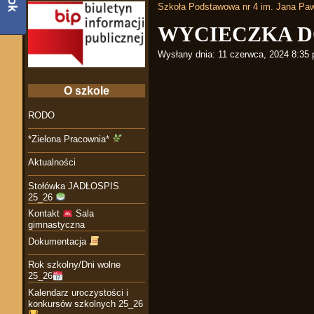
Szkoła Podstawowa nr 4 im. Jana Paw
WYCIECZKA 
Wysłany dnia:
11 czerwca, 2024 8:35
O szkole
RODO
*Zielona Pracownia*
Aktualności
Stołówka JADŁOSPIS
25_26
Kontakt
Sala
gimnastyczna
Dokumentacja
Rok szkolny/Dni wolne
25_26
Kalendarz uroczystości i
konkursów szkolnych 25_26