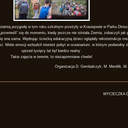
statnią przygodę w tym roku szkolnym przeżyły w Krasiejowie w Parku Dino
„przenieśli” się do momentu, kiedy jeszcze nie istniała Ziemia, zobaczyli jak
 się ona sama. Wędrując ścieżką edukacyjną dzieci oglądały rekonstrukcje m
ości. Wiele emocji wzbudził również pobyt w oceanarium, w którym podwodny
sprzed tysięcy lat był bardzo realny .
Takie zajęcia w terenie, to niezapomniane chwile!
Organizacja D. Gembalczyk, M. Mentlik, M
WYCIECZKA 