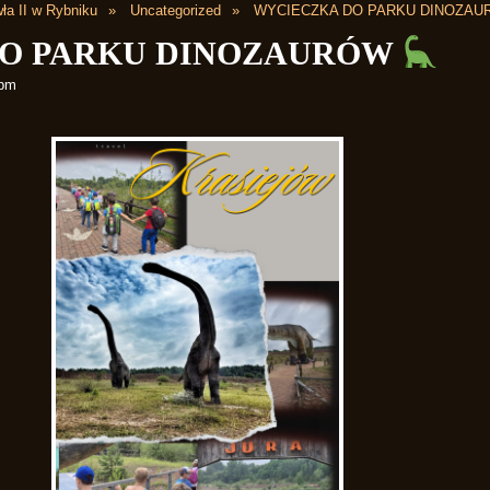
ła II w Rybniku
Uncategorized
WYCIECZKA DO PARKU DINOZA
DO PARKU DINOZAURÓW
 pm