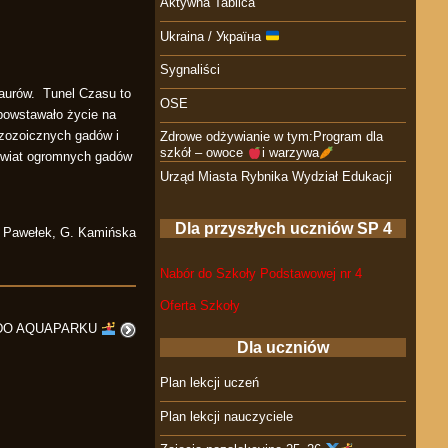
Aktywna Tablica
Ukraina / Україна
Sygnaliści
zaurów. Tunel Czasu to
OSE
 powstawało życie na
ezozoicznych gadów i
Zdrowe odżywianie w tym:Program dla
szkół – owoce
i warzywa
 świat ogromnych gadów
Urząd Miasta Rybnika Wydział Edukacji
Dla przyszłych uczniów SP 4
. Pawełek, G. Kamińska
Nabór do Szkoły Podstawowej nr 4
Oferta Szkoły
DO AQUAPARKU
Dla uczniów
Plan lekcji uczeń
Plan lekcji nauczyciele