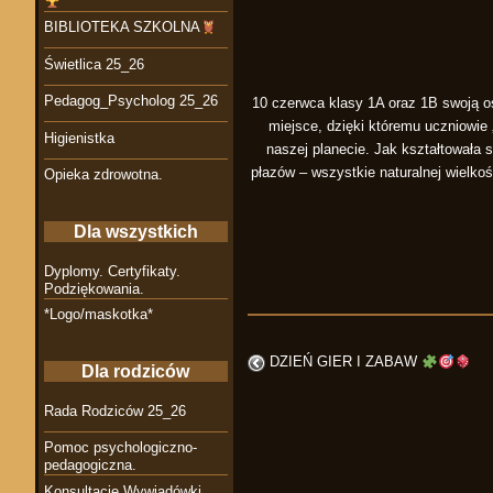
BIBLIOTEKA SZKOLNA
Świetlica 25_26
Pedagog_Psycholog 25_26
10 czerwca klasy 1A oraz 1B swoją o
miejsce, dzięki któremu uczniowie 
Higienistka
naszej planecie. Jak kształtowała
płazów – wszystkie naturalnej wielk
Opieka zdrowotna.
Dla wszystkich
Dyplomy. Certyfikaty.
Podziękowania.
*Logo/maskotka*
DZIEŃ GIER I ZABAW
Dla rodziców
Rada Rodziców 25_26
Pomoc psychologiczno-
pedagogiczna.
Konsultacje Wywiadówki