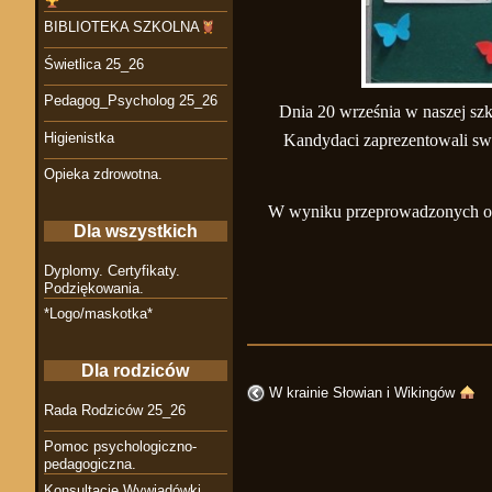
BIBLIOTEKA SZKOLNA
Świetlica 25_26
Pedagog_Psycholog 25_26
Dnia 20 września w naszej s
Higienistka
Kandydaci zaprezentowali sw
Opieka zdrowotna.
W wyniku przeprowadzonych ob
Dla wszystkich
Dyplomy. Certyfikaty.
Podziękowania.
*Logo/maskotka*
Dla rodziców
W krainie Słowian i Wikingów
Rada Rodziców 25_26
Pomoc psychologiczno-
pedagogiczna.
Konsultacje Wywiadówki