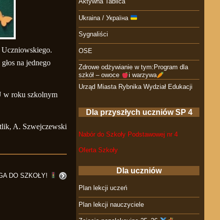
Aktywna Tablica
Ukraina / Україна
Sygnaliści
u Uczniowskiego.
OSE
 głos na jednego
Zdrowe odżywianie w tym:Program dla
szkół – owoce
i warzywa
Urząd Miasta Rybnika Wydział Edukacji
U w roku szkolnym
Dla przyszłych uczniów SP 4
lik, A. Szwejczewski
Nabór do Szkoły Podstawowej nr 4
Oferta Szkoły
Dla uczniów
GA DO SZKOŁY!
Plan lekcji uczeń
Plan lekcji nauczyciele