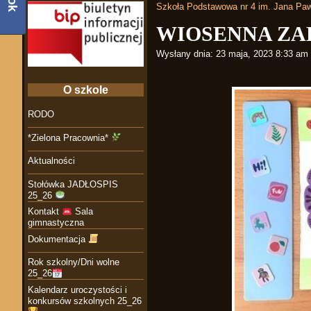
Szkoła Podstawowa nr 4 im. Jana Paw
WIOSENNA ZA
Wysłany dnia:
23 maja, 2023 8:33 am
O szkole
RODO
*Zielona Pracownia*
Aktualności
Stołówka JADŁOSPIS
25_26
Kontakt
Sala
gimnastyczna
Dokumentacja
Rok szkolny/Dni wolne
25_26
Kalendarz uroczystości i
konkursów szkolnych 25_26