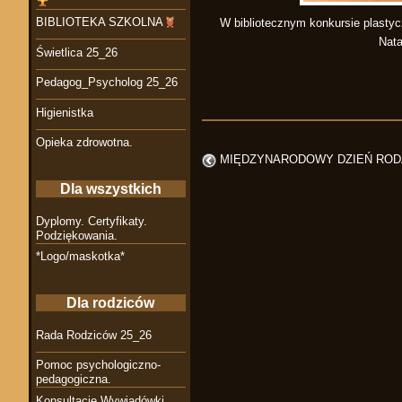
BIBLIOTEKA SZKOLNA
W bibliotecznym konkursie plastyc
Nata
Świetlica 25_26
Pedagog_Psycholog 25_26
Higienistka
Opieka zdrowotna.
MIĘDZYNARODOWY DZIEŃ ROD
Dla wszystkich
Dyplomy. Certyfikaty.
Podziękowania.
*Logo/maskotka*
Dla rodziców
Rada Rodziców 25_26
Pomoc psychologiczno-
pedagogiczna.
Konsultacje Wywiadówki