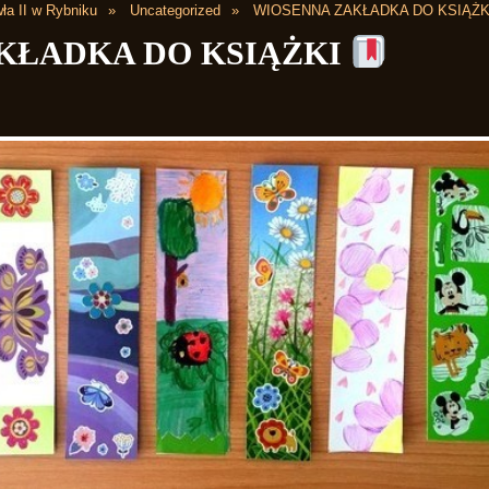
ła II w Rybniku
Uncategorized
WIOSENNA ZAKŁADKA DO KSIĄŻ
KŁADKA DO KSIĄŻKI