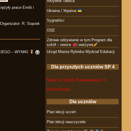
Aktywna Tablica
ężyły prace Emilii i
Ukraina / Україна
Sygnaliści
Organizator: R. Stąsiek
OSE
Zdrowe odżywianie w tym:Program dla
szkół – owoce
i warzywa
Urząd Miasta Rybnika Wydział Edukacji
KIEGO – WYNIKI
Dla przyszłych uczniów SP 4
Nabór do Szkoły Podstawowej nr 4
Oferta Szkoły
Dla uczniów
Plan lekcji uczeń
Plan lekcji nauczyciele