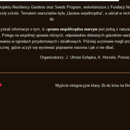
rojektu Resiliency Gardens oraz Seeds Program, wolontariusze z Fundacji N
aszej szkole. Tematem warsztatów była „Uprawa współrzędna”, a udział w nich
4b.
skali informacje o tym, iż u
prawa współrzędna warzyw
jest jedną z natur
i. Polega na wspólnej uprawie różnych, odpowiednio dobranych gatunków war
owania w ogrodach przydomowych i działkowych. Później uczniowie mogli prz
cznej, gdzie uczyli się wysiewać poprawnie nasiona i jak o nie dbać.
Organizatorzy: J. Ulman-Szłapka, A. Horzela, Pomoc: 
Wyjście integracyjne klasy 2b do kina na film