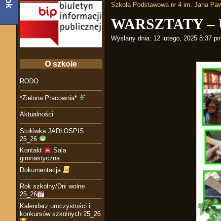
Szkoła Podstawowa nr 4 im. Jana Paw
WARSZTATY –
Wysłany dnia:
12 lutego, 2025 8:37 p
O szkole
RODO
*Zielona Pracownia*
Aktualności
Stołówka JADŁOSPIS
25_26
Kontakt
Sala
gimnastyczna
Dokumentacja
Rok szkolny/Dni wolne
25_26
Kalendarz uroczystości i
konkursów szkolnych 25_26