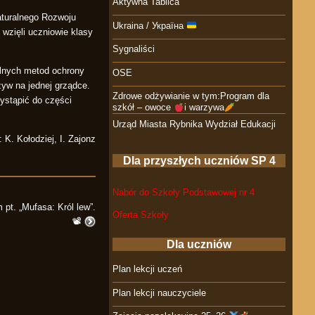
Aktywna Tablica
aturalnego Rozwoju
Ukraina / Україна
 wzięli uczniowie klasy
Sygnaliści
alnych metod ochrony
OSE
zyw na jednej grządce.
Zdrowe odżywianie w tym:Program dla
ystąpić do części
szkół – owoce
i warzywa
Urząd Miasta Rybnika Wydział Edukacji
K. Kołodziej, I. Zajonz
Dla przyszłych uczniów SP 4
Nabór do Szkoły Podstawowej nr 4
 pt. „Mufasa: Król lew”.
Oferta Szkoły
📽︎
Dla uczniów
Plan lekcji uczeń
Plan lekcji nauczyciele