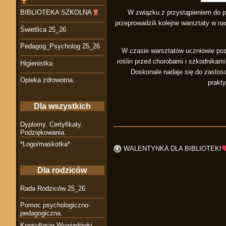
W związku z przystąpieniem do p
BIBLIOTEKA SZKOLNA
przeprowadzili kolejne warsztaty w n
Świetlica 25_26
Pedagog_Psycholog 25_26
W czasie warsztatów uczniowie pozy
roślin przed chorobami i szkodnikam
Higienistka
Doskonale nadaje się do zastos
Opieka zdrowotna.
prakty
Dla wszystkich
Dyplomy. Certyfikaty.
Podziękowania.
*Logo/maskotka*
WALENTYNKA DLA BIBLIOTEKI
Dla rodziców
Rada Rodziców 25_26
Pomoc psychologiczno-
pedagogiczna.
Konsultacje Wywiadówki