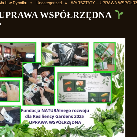
ła II w Rybniku
Uncategorized
WARSZTATY – UPRAWA WSPÓŁR
 UPRAWA WSPÓŁRZĘDNA
m