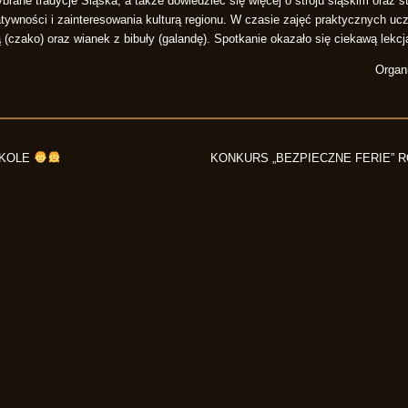
rane tradycje Śląska, a także dowiedzieć się więcej o stroju śląskim oraz st
atywności i zainteresowania kulturą regionu. W czasie zajęć praktycznych uc
(czako) oraz wianek z bibuły (galandę). Spotkanie okazało się ciekawą lekcj
Organ
ZKOLE
KONKURS „BEZPIECZNE FERIE” 