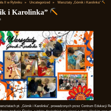
ła II w Rybniku
Uncategorized
Warsztaty „Górnik i Karolinka”
ik i Karolinka”
m
warsztatach pt. „Górnik i Karolinka”, prowadzonych przez Centrum Edukacji R