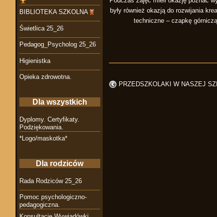
Podczas zajęć mieli okazję poznać wyb
były również okazją do rozwijania kre
BIBLIOTEKA SZKOLNA
techniczne – czapkę górniczą 
Świetlica 25_26
Pedagog_Psycholog 25_26
Higienistka
Opieka zdrowotna.
PRZEDSZKOLAKI W NASZEJ S
Dla wszystkich
Dyplomy. Certyfikaty.
Podziękowania.
*Logo/maskotka*
Dla rodziców
Rada Rodziców 25_26
Pomoc psychologiczno-
pedagogiczna.
Konsultacje Wywiadówki