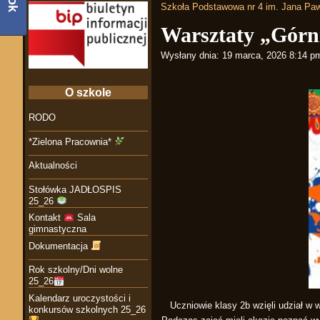
Szkoła Podstawowa nr 4 im. Jana Paw
Warsztaty „Górn
Wysłany dnia:
19 marca, 2026 8:14 p
O szkole
RODO
*Zielona Pracownia*
Aktualności
Stołówka JADŁOSPIS
25_26
Kontakt
Sala
gimnastyczna
Dokumentacja
Rok szkolny/Dni wolne
25_26
Kalendarz uroczystości i
Uczniowie klasy 2b wzięli udział w 
konkursów szkolnych 25_26