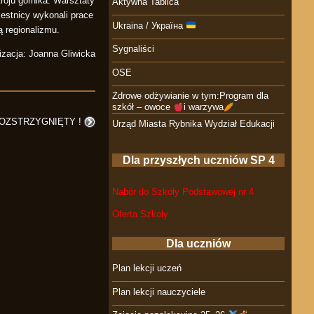
roju górnika. Warsztaty
Aktywna Tablica
zestnicy wykonali prace
Ukraina / Україна
ą regionalizmu.
Sygnaliści
izacja: Joanna Gliwicka
OSE
Zdrowe odżywianie w tym:Program dla
szkół – owoce
i warzywa
ROZSTRZYGNIĘTY !
Urząd Miasta Rybnika Wydział Edukacji
Dla przyszłych uczniów SP 4
Nabór do Szkoły Podstawowej nr 4
Oferta Szkoły
Dla uczniów
Plan lekcji uczeń
Plan lekcji nauczyciele